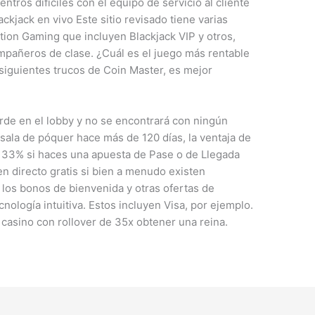
ros difíciles con el equipo de servicio al cliente
lackjack en vivo Este sitio revisado tiene varias
tion Gaming que incluyen Blackjack VIP y otros,
pañeros de clase. ¿Cuál es el juego más rentable
siguientes trucos de Coin Master, es mejor
erde en el lobby y no se encontrará con ningún
sala de póquer hace más de 120 días, la ventaja de
l 33% si haces una apuesta de Pase o de Llegada
en directo gratis si bien a menudo existen
 los bonos de bienvenida y otras ofertas de
cnología intuitiva. Estos incluyen Visa, por ejemplo.
 casino con rollover de 35x obtener una reina.