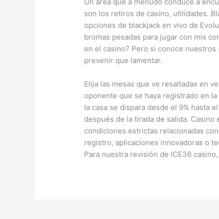
Un área que a menudo conduce a encuent
son los retiros de casino, utilidades. B
opciones de blackjack en vivo de Evolu
bromas pesadas para jugar con mis com
en el casino? Pero si conoce nuestros 
prevenir que lamentar.
Elija las mesas que ve resaltadas en v
oponente que se haya registrado en la 
la casa se dispara desde el 9% hasta e
después de la tirada de salida. Casino 
condiciones estrictas relacionadas con
registro, aplicaciones innovadoras o te
Para nuestra revisión de ICE36 casino,