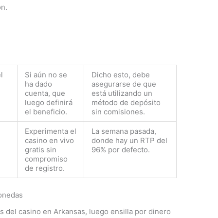
ón.
l
Si aún no se
Dicho esto, debe
ha dado
asegurarse de que
cuenta, que
está utilizando un
luego definirá
método de depósito
el beneficio.
sin comisiones.
Experimenta el
La semana pasada,
casino en vivo
donde hay un RTP del
gratis sin
96% por defecto.
compromiso
de registro.
monedas
s del casino en Arkansas, luego ensilla por dinero