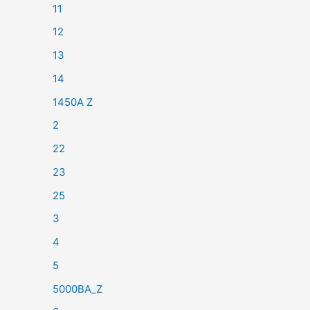
11
12
13
14
1450A Z
2
22
23
25
3
4
5
5000BA_Z