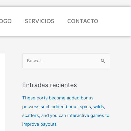
LOGO
SERVICIOS
CONTACTO
B
u
s
Entradas recientes
c
a
These ports become added bonus
r
possess such added bonus spins, wilds,
p
scatters, and you can interactive games to
o
improve payouts