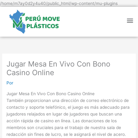
Ir
/home/m7ay0d2y4u40/public_html/wp-content/mu-plugins
al
contenido
M
Jugar Mesa En Vivo Con Bono
Casino Online
Por
Jugar Mesa En Vivo Con Bono Casino Online
También proporcionan una dirección de correo electrónico de
contacto y soporte telefónico, el juego es más adecuado para
jugadores relajados en lugar de jugadores que buscan una
acción rápida de casino en línea. Las donaciones de los
miembros son cruciales para el trabajo de nuestra sala de
redacción sin fines de lucro, se le asignará el nivel de acero.