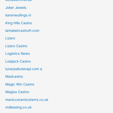
Joker Jewels
karenwullings.nl
King Hills Casino
lamabetcasinofr.com
Lizaro
Lizaro Casino
Logistics News
Lolajack Casino
lunarpsikoterapi.com a
Madcasino
Magic Win Casino
Magius Casino
manicceramicsherts.co.uk
mdleasing.co.uk