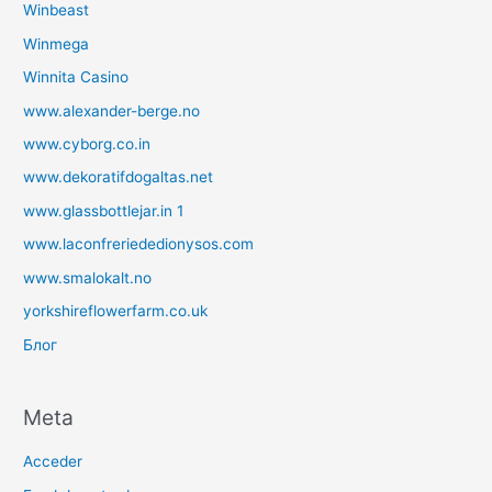
Winbeast
Winmega
Winnita Casino
www.alexander-berge.no
www.cyborg.co.in
www.dekoratifdogaltas.net
www.glassbottlejar.in 1
www.laconfreriededionysos.com
www.smalokalt.no
yorkshireflowerfarm.co.uk
Блог
Meta
Acceder