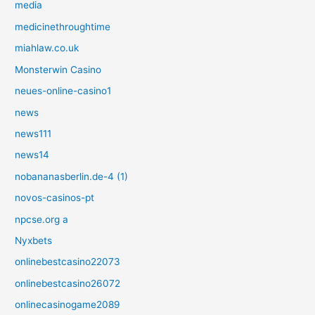
media
medicinethroughtime
miahlaw.co.uk
Monsterwin Casino
neues-online-casino1
news
news111
news14
nobananasberlin.de-4 (1)
novos-casinos-pt
npcse.org a
Nyxbets
onlinebestcasino22073
onlinebestcasino26072
onlinecasinogame2089