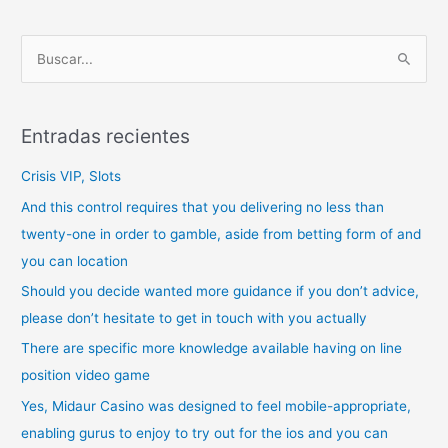
B
u
s
Entradas recientes
c
a
Crisis VIP, Slots
r
And this control requires that you delivering no less than
p
twenty-one in order to gamble, aside from betting form of and
o
you can location
r
Should you decide wanted more guidance if you don’t advice,
:
please don’t hesitate to get in touch with you actually
There are specific more knowledge available having on line
position video game
Yes, Midaur Casino was designed to feel mobile-appropriate,
enabling gurus to enjoy to try out for the ios and you can