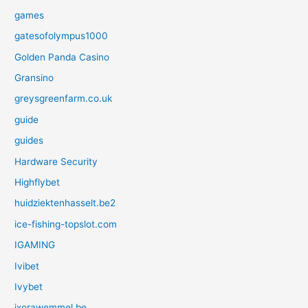
games
gatesofolympus1000
Golden Panda Casino
Gransino
greysgreenfarm.co.uk
guide
guides
Hardware Security
Highflybet
huidziektenhasselt.be2
ice-fishing-topslot.com
IGAMING
Ivibet
Ivybet
ixorawemmel.be