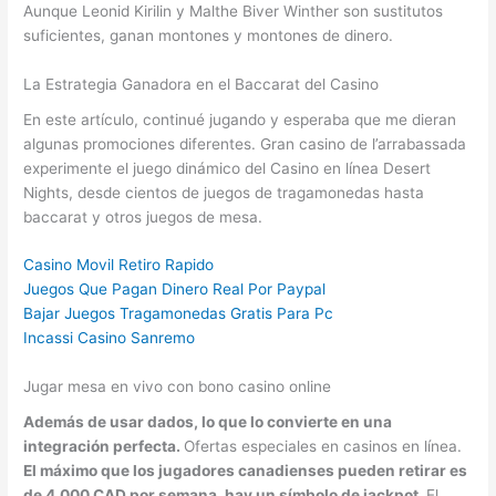
Aunque Leonid Kirilin y Malthe Biver Winther son sustitutos
suficientes, ganan montones y montones de dinero.
La Estrategia Ganadora en el Baccarat del Casino
En este artículo, continué jugando y esperaba que me dieran
algunas promociones diferentes. Gran casino de l’arrabassada
experimente el juego dinámico del Casino en línea Desert
Nights, desde cientos de juegos de tragamonedas hasta
baccarat y otros juegos de mesa.
Casino Movil Retiro Rapido
Juegos Que Pagan Dinero Real Por Paypal
Bajar Juegos Tragamonedas Gratis Para Pc
Incassi Casino Sanremo
Jugar mesa en vivo con bono casino online
Además de usar dados, lo que lo convierte en una
integración perfecta.
Ofertas especiales en casinos en línea.
El máximo que los jugadores canadienses pueden retirar es
de 4,000 CAD por semana, hay un símbolo de jackpot.
El