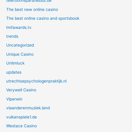
telefoonreparatiebus.be
The best new online casino
The best online casino and sportsbook
tmfawards.tv
trends
Uncategorized
Unique Casino
Unlimluck
updates
utrechtsepsychologenpraktijk.nl
Verywell Casino
Viperwin
vlaanderenmuziek.land
vulkanspiele1.de
Westace Casino