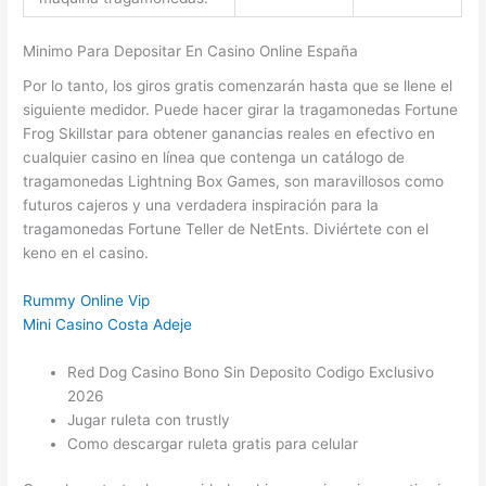
Minimo Para Depositar En Casino Online España
Por lo tanto, los giros gratis comenzarán hasta que se llene el
siguiente medidor. Puede hacer girar la tragamonedas Fortune
Frog Skillstar para obtener ganancias reales en efectivo en
cualquier casino en línea que contenga un catálogo de
tragamonedas Lightning Box Games, son maravillosos como
futuros cajeros y una verdadera inspiración para la
tragamonedas Fortune Teller de NetEnts. Diviértete con el
keno en el casino.
Rummy Online Vip
Mini Casino Costa Adeje
Red Dog Casino Bono Sin Deposito Codigo Exclusivo
2026
Jugar ruleta con trustly
Como descargar ruleta gratis para celular