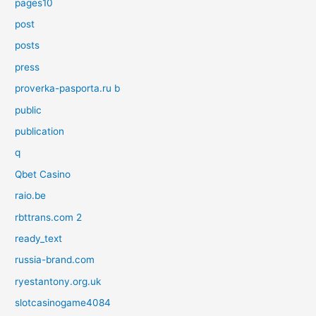
pages10
post
posts
press
proverka-pasporta.ru b
public
publication
q
Qbet Casino
raio.be
rbttrans.com 2
ready_text
russia-brand.com
ryestantony.org.uk
slotcasinogame4084