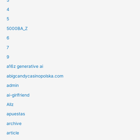
4
5
5000BA_Z
6
7
9
a16z generative ai
abigcandycasinopolska.com
admin
ai-girlfriend
Allz
apuestas
archive
article