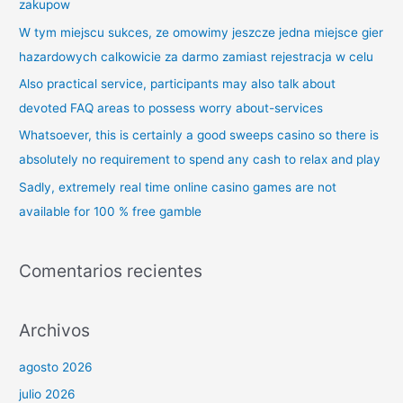
p
zakupow
o
W tym miejscu sukces, ze omowimy jeszcze jedna miejsce gier
r
hazardowych calkowicie za darmo zamiast rejestracja w celu
:
Also practical service, participants may also talk about
devoted FAQ areas to possess worry about-services
Whatsoever, this is certainly a good sweeps casino so there is
absolutely no requirement to spend any cash to relax and play
Sadly, extremely real time online casino games are not
available for 100 % free gamble
Comentarios recientes
Archivos
agosto 2026
julio 2026