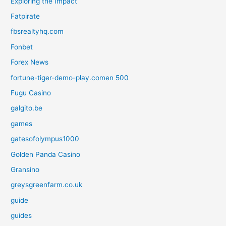
Exploring the Impact
Fatpirate
fbsrealtyhq.com
Fonbet
Forex News
fortune-tiger-demo-play.comen 500
Fugu Casino
galgito.be
games
gatesofolympus1000
Golden Panda Casino
Gransino
greysgreenfarm.co.uk
guide
guides