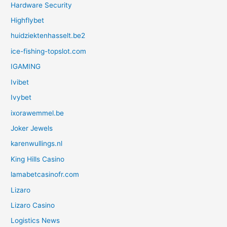
Hardware Security
Highflybet
huidziektenhasselt.be2
ice-fishing-topslot.com
IGAMING
Ivibet
Ivybet
ixorawemmel.be
Joker Jewels
karenwullings.nl
King Hills Casino
lamabetcasinofr.com
Lizaro
Lizaro Casino
Logistics News