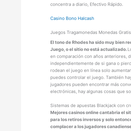
concentra a diario, Efectivo Rápido.
Casino Bono Halcash
Juegos Tragamonedas Monedas Grati
El tono de Rhodes ha sido muy bien rec
Juego, o el sitio no está actualizado.
L
en comparación con años anteriores, de
independientemente de si gana o pierde
rodean el juego en línea solo aumentan
puedes controlar el juego. También ha
jugadores pueden encontrar más conve
electrónicas, hay algunas cosas que s
Sistemas de apuestas Blackjack con cr
Mejores casinos online cantabria el si
para los retiros inversos y solo ento
complacer a los jugadores canadiens