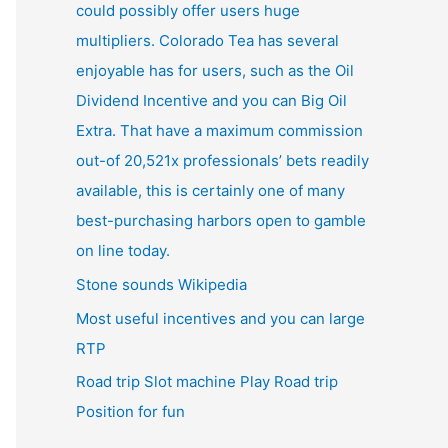
r
could possibly offer users huge
:
multipliers. Colorado Tea has several
enjoyable has for users, such as the Oil
Dividend Incentive and you can Big Oil
Extra. That have a maximum commission
out-of 20,521x professionals’ bets readily
available, this is certainly one of many
best-purchasing harbors open to gamble
on line today.
Stone sounds Wikipedia
Most useful incentives and you can large
RTP
Road trip Slot machine Play Road trip
Position for fun