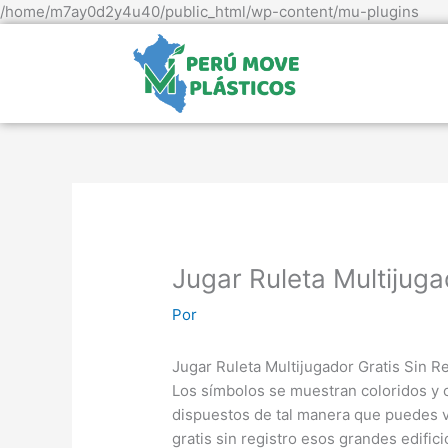
Ir
/home/m7ay0d2y4u40/public_html/wp-content/mu-plugins
al
con
Jugar Ruleta Multijuga
Por
Jugar Ruleta Multijugador Gratis Sin R
Los símbolos se muestran coloridos y 
dispuestos de tal manera que puedes ve
gratis sin registro esos grandes edific