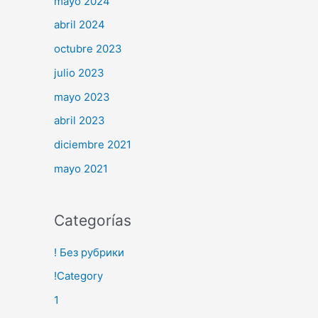
mayo 2024
abril 2024
octubre 2023
julio 2023
mayo 2023
abril 2023
diciembre 2021
mayo 2021
Categorías
! Без рубрики
!Category
1