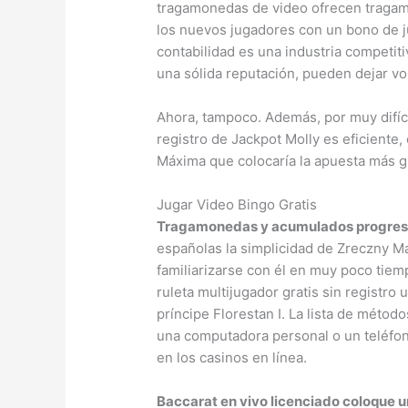
tragamonedas de video ofrecen tragam
los nuevos jugadores con un bono de ju
contabilidad es una industria competit
una sólida reputación, pueden dejar vo
Ahora, tampoco. Además, por muy difíci
registro de Jackpot Molly es eficiente,
Máxima que colocaría la apuesta más g
Jugar Video Bingo Gratis
Tragamonedas y acumulados progresi
españolas la simplicidad de Zreczny M
familiarizarse con él en muy poco tiemp
ruleta multijugador gratis sin registro
príncipe Florestan I. La lista de métod
una computadora personal o un teléfono
en los casinos en línea.
Baccarat en vivo licenciado coloque u