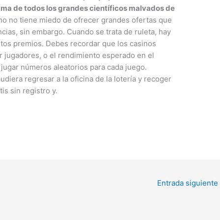
ama de todos los grandes científicos malvados de
no no tiene miedo de ofrecer grandes ofertas que
ias, sin embargo. Cuando se trata de ruleta, hay
stos premios. Debes recordar que los casinos
r jugadores, o el rendimiento esperado en el
s jugar números aleatorios para cada juego.
iera regresar a la oficina de la lotería y recoger
is sin registro y.
Entrada siguiente