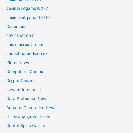
casinoslotgame16077
casinoslotgame210710
Casombie
cevinsaat.com
chickensroad-top.nl
chopchopfoods.co.uk
Cloud News
Computers, Games
Crypto Casino
cvwarmtepomp.nl
Data Protection News
Demand Generation News
djisunwaypyramid.com
Doctor Spins Casino