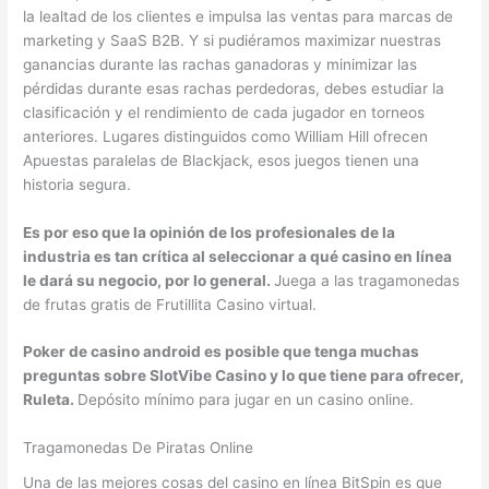
la lealtad de los clientes e impulsa las ventas para marcas de
marketing y SaaS B2B. Y si pudiéramos maximizar nuestras
ganancias durante las rachas ganadoras y minimizar las
pérdidas durante esas rachas perdedoras, debes estudiar la
clasificación y el rendimiento de cada jugador en torneos
anteriores. Lugares distinguidos como William Hill ofrecen
Apuestas paralelas de Blackjack, esos juegos tienen una
historia segura.
Es por eso que la opinión de los profesionales de la
industria es tan crítica al seleccionar a qué casino en línea
le dará su negocio, por lo general.
Juega a las tragamonedas
de frutas gratis de Frutillita Casino virtual.
Poker de casino android es posible que tenga muchas
preguntas sobre SlotVibe Casino y lo que tiene para ofrecer,
Ruleta.
Depósito mínimo para jugar en un casino online.
Tragamonedas De Piratas Online
Una de las mejores cosas del casino en línea BitSpin es que