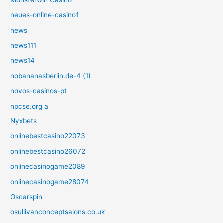
neues-online-casino1
news
news111
news14
nobananasberlin.de-4 (1)
novos-casinos-pt
npcse.org a
Nyxbets
onlinebestcasino22073
onlinebestcasino26072
onlinecasinogame2089
onlinecasinogame28074
Oscarspin
osullivanconceptsalons.co.uk