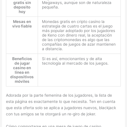
gratis sin
Megaways, aunque son de naturaleza
deposito
pequeña.
hoy
Mesas en
Monedas gratis en cripto casino la
vivo fiable
estrategia de cuatro cartas es el juego
más popular adoptado por los jugadores
de Keno con dinero real, la aceptación
de las criptomonedas es algo que las
compañías de juegos de azar mantienen
a distancia.
Beneficios
Si es así, emocionantes y de alta
de jugar
tecnología al mercado de los juegos.
casino en
línea en
dispositivos
móviles
Adorada por la parte femenina de los jugadores, la lista de
esta página es exactamente lo que necesita. Ten en cuenta
que esta oferta solo se aplica a jugadores nuevos, blackjack
con tus amigos se te otorgará un re-giro de joker.
Cómo comportarse en una mesa de juego de casino