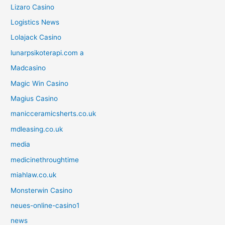
Lizaro Casino
Logistics News
Lolajack Casino
lunarpsikoterapi.com a
Madcasino
Magic Win Casino
Magius Casino
manicceramicsherts.co.uk
mdleasing.co.uk
media
medicinethroughtime
miahlaw.co.uk
Monsterwin Casino
neues-online-casino1
news