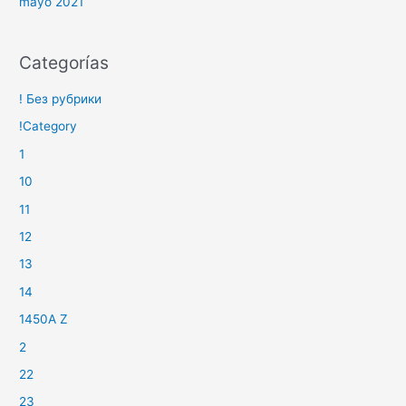
mayo 2021
Categorías
! Без рубрики
!Category
1
10
11
12
13
14
1450A Z
2
22
23