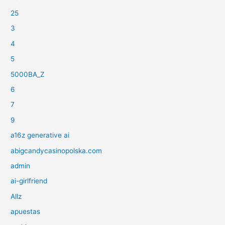
25
3
4
5
5000BA_Z
6
7
9
a16z generative ai
abigcandycasinopolska.com
admin
ai-girlfriend
Allz
apuestas