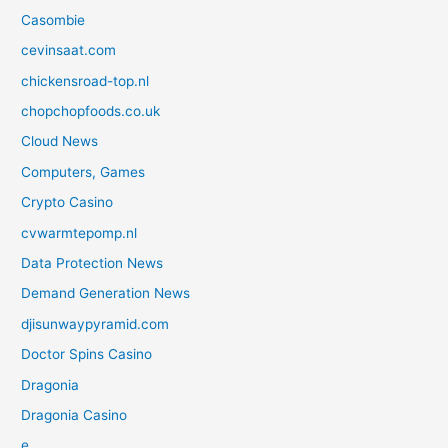
Casombie
cevinsaat.com
chickensroad-top.nl
chopchopfoods.co.uk
Cloud News
Computers, Games
Crypto Casino
cvwarmtepomp.nl
Data Protection News
Demand Generation News
djisunwaypyramid.com
Doctor Spins Casino
Dragonia
Dragonia Casino
e