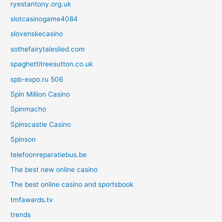
ryestantony.org.uk
slotcasinogame4084
slovenskecasino
sothefairytaleslied.com
spaghettitreesutton.co.uk
spb-expo.ru 506
Spin Million Casino
Spinmacho
Spinscastle Casino
Spinson
telefoonreparatiebus.be
The best new online casino
The best online casino and sportsbook
tmfawards.tv
trends