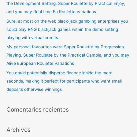
r
the Development Betting, Super Roulette by Practical Enjoy,
:
and you may Real time Eu Roulette variations
Sure, at most on the web black-jack gambling enterprises you
could play RNG blackjack games within the demo setting
playing with virtual credits
My personal favourites were Super Roulette by Progression
Playing, Super Roulette by the Practical Gamble, and you may
Alive European Roulette variations
You could potentially disperse finance inside the mere
seconds, making it perfect for participants who want small
deposits otherwise winnings
Comentarios recientes
Archivos