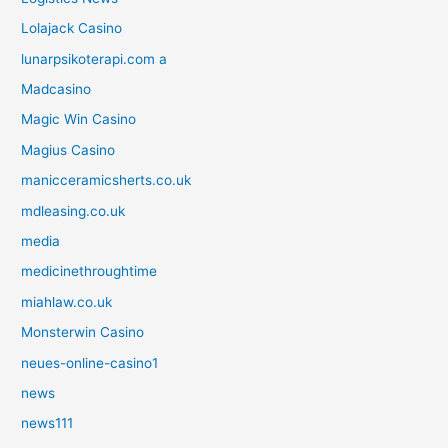
Lolajack Casino
lunarpsikoterapi.com a
Madcasino
Magic Win Casino
Magius Casino
manicceramicsherts.co.uk
mdleasing.co.uk
media
medicinethroughtime
miahlaw.co.uk
Monsterwin Casino
neues-online-casino1
news
news111