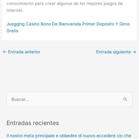
conocimiento para crear algunos de los mejores juegos de
Internet.
Juegging Casino Bono De Bienvenida Primer Deposito Y Giros
Gratis
←
Entrada anterior
Entrada siguiente
→
B
u
s
Entradas recientes
c
a
Il nostro meta principale e obbedire di nuovo eccedere cio che