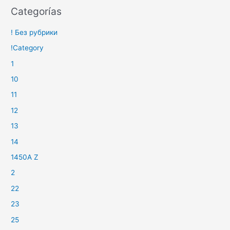
Categorías
! Без рубрики
!Category
1
10
11
12
13
14
1450A Z
2
22
23
25