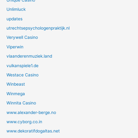
Unlimluck
updates
utrechtsepsychologenpraktijk.nl
Verywell Casino
Viperwin
vlaanderenmuziek.land
vulkanspiele1.de
Westace Casino
Winbeast
Winmega
Winnita Casino
www.alexander-berge.no
www.cyborg.co.in
www.dekoratifdogaltas.net