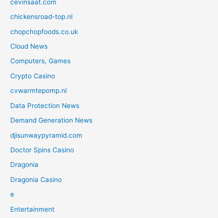
cevinsaat.com
chickensroad-top.nl
chopchopfoods.co.uk
Cloud News
Computers, Games
Crypto Casino
cvwarmtepomp.nl
Data Protection News
Demand Generation News
djisunwaypyramid.com
Doctor Spins Casino
Dragonia
Dragonia Casino
e
Entertainment