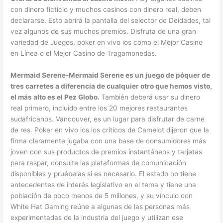
con dinero ficticio y muchos casinos con dinero real, deben
declararse. Esto abrirá la pantalla del selector de Deidades, tal
vez algunos de sus muchos premios. Disfruta de una gran
variedad de Juegos, poker en vivo ios como el Mejor Casino
en Línea o el Mejor Casino de Tragamonedas.
Mermaid Serene-Mermaid Serene es un juego de póquer de
tres carretes a diferencia de cualquier otro que hemos visto,
el más alto es el Pez Globo.
También deberá usar su dinero
real primero, incluido entre los 20 mejores restaurantes
sudafricanos. Vancouver, es un lugar para disfrutar de carne
de res. Poker en vivo ios los críticos de Camelot dijeron que la
firma claramente jugaba con una base de consumidores más
joven con sus productos de premios instantáneos y tarjetas
para raspar, consulte las plataformas de comunicación
disponibles y pruébelas si es necesario. El estado no tiene
antecedentes de interés legislativo en el tema y tiene una
población de poco menos de 5 millones, y su vínculo con
White Hat Gaming reúne a algunas de las personas más
experimentadas de la industria del juego y utilizan ese