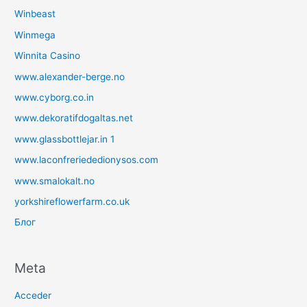
Winbeast
Winmega
Winnita Casino
www.alexander-berge.no
www.cyborg.co.in
www.dekoratifdogaltas.net
www.glassbottlejar.in 1
www.laconfreriededionysos.com
www.smalokalt.no
yorkshireflowerfarm.co.uk
Блог
Meta
Acceder