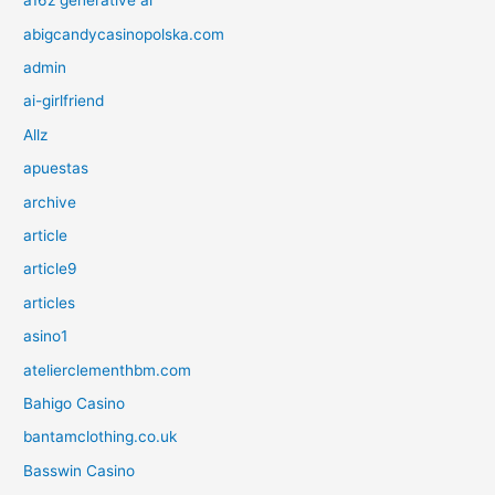
a16z generative ai
abigcandycasinopolska.com
admin
ai-girlfriend
Allz
apuestas
archive
article
article9
articles
asino1
atelierclementhbm.com
Bahigo Casino
bantamclothing.co.uk
Basswin Casino