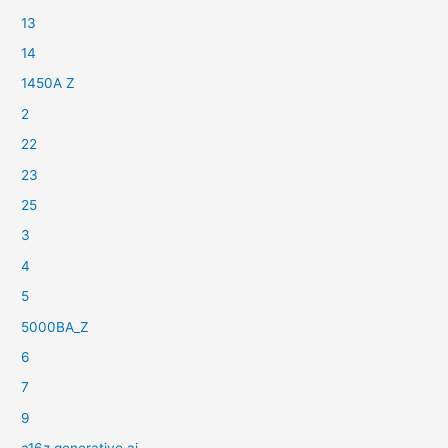
13
14
1450A Z
2
22
23
25
3
4
5
5000BA_Z
6
7
9