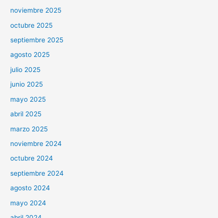
noviembre 2025
octubre 2025
septiembre 2025
agosto 2025
julio 2025
junio 2025
mayo 2025
abril 2025
marzo 2025
noviembre 2024
octubre 2024
septiembre 2024
agosto 2024
mayo 2024
abril 2024