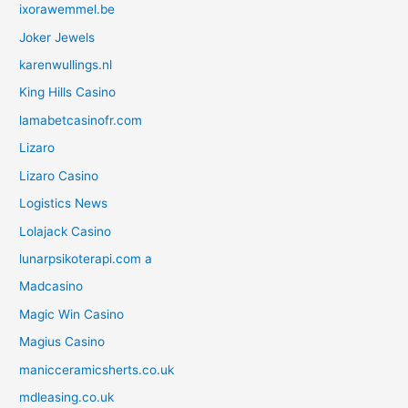
ixorawemmel.be
Joker Jewels
karenwullings.nl
King Hills Casino
lamabetcasinofr.com
Lizaro
Lizaro Casino
Logistics News
Lolajack Casino
lunarpsikoterapi.com a
Madcasino
Magic Win Casino
Magius Casino
manicceramicsherts.co.uk
mdleasing.co.uk