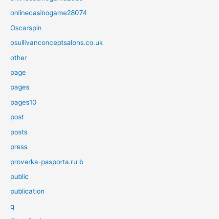
onlinecasinogame28074
Oscarspin
osullivanconceptsalons.co.uk
other
page
pages
pages10
post
posts
press
proverka-pasporta.ru b
public
publication
q