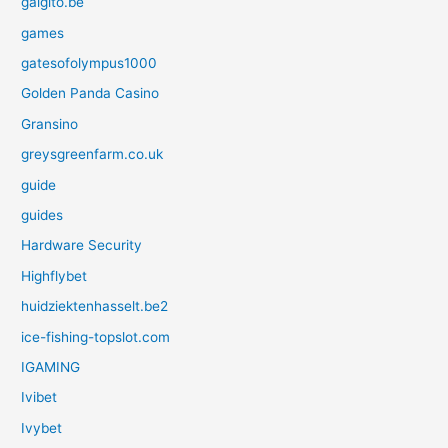
galgito.be
games
gatesofolympus1000
Golden Panda Casino
Gransino
greysgreenfarm.co.uk
guide
guides
Hardware Security
Highflybet
huidziektenhasselt.be2
ice-fishing-topslot.com
IGAMING
Ivibet
Ivybet