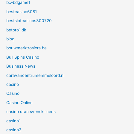
bc-bdgame1
bestcasino6081
bestslotcasinos300720
betoro1.dk
blog
bouwmarktrosiers.be
Bull Spins Casino
Business News
caravancentrumemmeloord.nl
casino
Casino
Casino Online
casino utan svensk licens
casino1
casino2