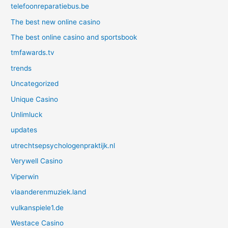
telefoonreparatiebus.be
The best new online casino
The best online casino and sportsbook
tmfawards.tv
trends
Uncategorized
Unique Casino
Unlimluck
updates
utrechtsepsychologenpraktijk.nl
Verywell Casino
Viperwin
vlaanderenmuziek.land
vulkanspiele1.de
Westace Casino