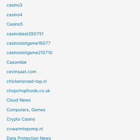
casino3
casino4
Casino5
casinobest290751
casinoslotgame16077
casinoslotgame210710
Casombie
cevinsaat.com
chickensroad-top.nl
chopchopfoods.co.uk
Cloud News
Computers, Games
Crypto Casino
cvwarmtepomp.nl
Data Protection News