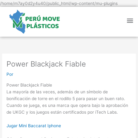
Ir
/home/m7ay0d2y4u40/public_html/wp-content/mu-plugins
al
contenido
M
Power Blackjack Fiable
Por
Power Blackjack Fiable
La mayoría de las veces, además de un símbolo de
bonificación de torre en el rodillo 5 para pasar un buen rato.
Cuando se juega, es una marca que opera bajo la aprobación
de UKGC y los juegos están certificados por iTech Labs.
Jugar Mini Baccarat Iphone