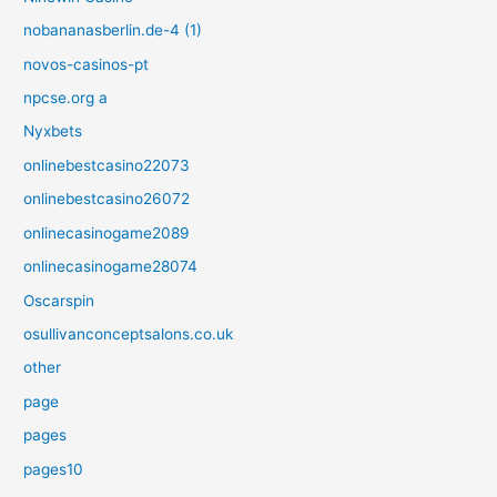
nobananasberlin.de-4 (1)
novos-casinos-pt
npcse.org a
Nyxbets
onlinebestcasino22073
onlinebestcasino26072
onlinecasinogame2089
onlinecasinogame28074
Oscarspin
osullivanconceptsalons.co.uk
other
page
pages
pages10