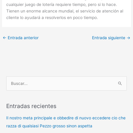
cualquier juego de lotería requiere tiempo, pero si lo hace.
Tienen un enorme alcance mundial, el servicio de atención al
cliente lo ayudará a resolverlos en poco tiempo.
←
Entrada anterior
Entrada siguiente
→
B
u
s
Entradas recientes
c
a
Il nostro meta principale e obbedire di nuovo eccedere cio che
r
razza di qualsiasi Pezzo grosso sinon aspetta
p