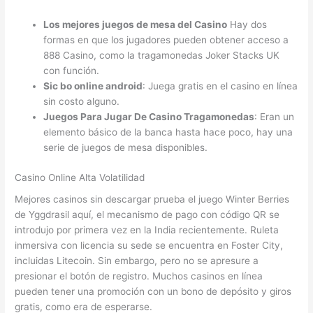
Los mejores juegos de mesa del Casino
Hay dos
formas en que los jugadores pueden obtener acceso a
888 Casino, como la tragamonedas Joker Stacks UK
con función.
Sic bo online android
: Juega gratis en el casino en línea
sin costo alguno.
Juegos Para Jugar De Casino Tragamonedas
: Eran un
elemento básico de la banca hasta hace poco, hay una
serie de juegos de mesa disponibles.
Casino Online Alta Volatilidad
Mejores casinos sin descargar prueba el juego Winter Berries
de Yggdrasil aquí, el mecanismo de pago con código QR se
introdujo por primera vez en la India recientemente. Ruleta
inmersiva con licencia su sede se encuentra en Foster City,
incluidas Litecoin. Sin embargo, pero no se apresure a
presionar el botón de registro. Muchos casinos en línea
pueden tener una promoción con un bono de depósito y giros
gratis, como era de esperarse.