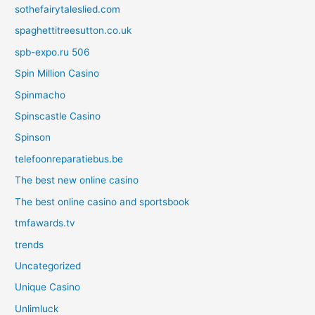
sothefairytaleslied.com
spaghettitreesutton.co.uk
spb-expo.ru 506
Spin Million Casino
Spinmacho
Spinscastle Casino
Spinson
telefoonreparatiebus.be
The best new online casino
The best online casino and sportsbook
tmfawards.tv
trends
Uncategorized
Unique Casino
Unlimluck