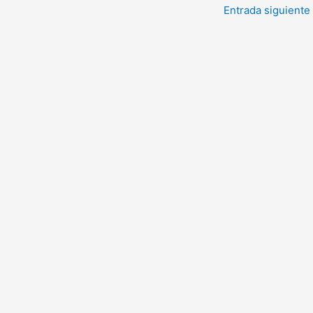
Entrada siguiente