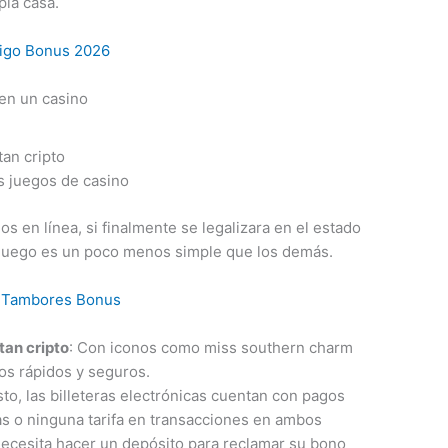
pia casa.
digo Bonus 2026
 en un casino
tan cripto
os juegos de casino
en línea, si finalmente se legalizara en el estado
e juego es un poco menos simple que los demás.
5 Tambores Bonus
tan cripto
:
Con iconos como miss southern charm
os rápidos y seguros.
to, las billeteras electrónicas cuentan con pagos
as o ninguna tarifa en transacciones en ambos
ecesita hacer un depósito para reclamar su bono