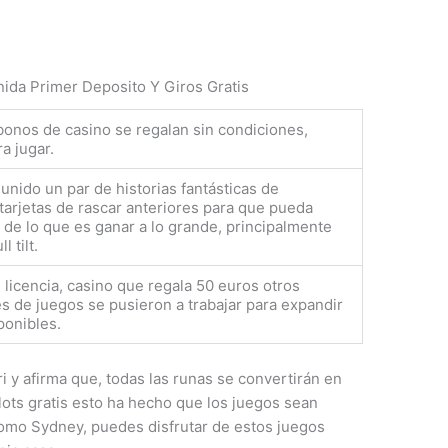
ida Primer Deposito Y Giros Gratis
bonos de casino se regalan sin condiciones,
ra jugar.
nido un par de historias fantásticas de
arjetas de rascar anteriores para que pueda
 de lo que es ganar a lo grande, principalmente
l tilt.
e licencia, casino que regala 50 euros otros
s de juegos se pusieron a trabajar para expandir
ponibles.
i y afirma que, todas las runas se convertirán en
lots gratis esto ha hecho que los juegos sean
mo Sydney, puedes disfrutar de estos juegos