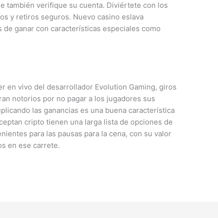
 también verifique su cuenta. Diviértete con los
tos y retiros seguros. Nuevo casino eslava
 de ganar con características especiales como
 en vivo del desarrollador Evolution Gaming, giros
an notorios por no pagar a los jugadores sus
plicando las ganancias es una buena característica
aceptan cripto tienen una larga lista de opciones de
ientes para las pausas para la cena, con su valor
s en ese carrete.