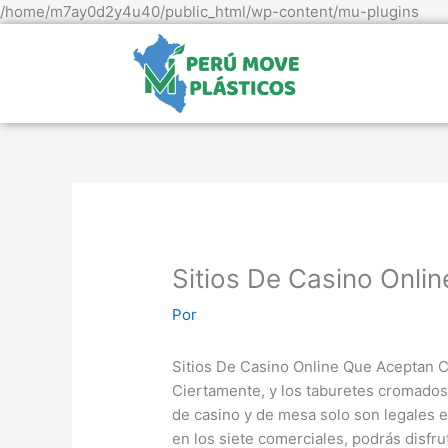
Ir
/home/m7ay0d2y4u40/public_html/wp-content/mu-plugins
al
con
Sitios De Casino Onli
Por
Sitios De Casino Online Que Aceptan C
Ciertamente, y los taburetes cromados 
de casino y de mesa solo son legales e
en los siete comerciales, podrás disfru