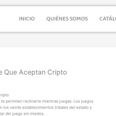
tenido
INICIO
QUIÉNES SOMOS
CATÁ
ne Que Aceptan Cripto
ripto
te permiten reclinarte mientras juegas. Los juegos
n los veinte establecimientos tribales del estado y
tar del juego sin miedos.