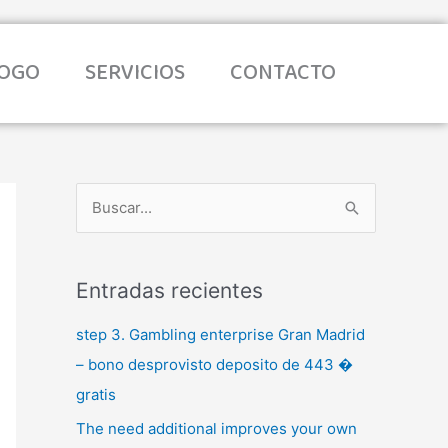
LOGO
SERVICIOS
CONTACTO
B
u
s
Entradas recientes
c
a
step 3. Gambling enterprise Gran Madrid
r
– bono desprovisto deposito de 443 �
p
gratis
o
The need additional improves your own