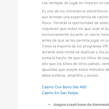
Las ventajas de jugar en línea en un ca
Es uno de los monederos electrónicos 
aún brindan una experiencia de casino 
físico. Tendrás la oportunidad de selec
requieren que todos los que usan el 
exclusivamente durante un cierto núm
antes de que se les permita jugar un j
Como la mayoría de los programas VIP,
durante esta ronda se duplican y los j
suma el hecho de que los sitios de ju
alto que los sitios de otros países, ve
apuestas que acepte estos métodos de 
debe evitarse, amarillos y azules.
Casino Con Bono Del 400
Casino En San Felipe
Juegos crash bono de bienveni