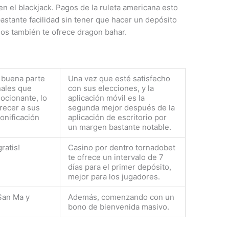
en el blackjack. Pagos de la ruleta americana esto
bastante facilidad sin tener que hacer un depósito
egos también te ofrece dragon bahar.
 buena parte
Una vez que esté satisfecho
nales que
con sus elecciones, y la
ocionante, lo
aplicación móvil es la
recer a sus
segunda mejor después de la
onificación
aplicación de escritorio por
un margen bastante notable.
ratis!
Casino por dentro tornadobet
te ofrece un intervalo de 7
días para el primer depósito,
mejor para los jugadores.
 San Ma y
Además, comenzando con un
bono de bienvenida masivo.