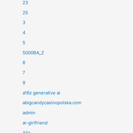
23
25
3
4
5
5000BA_Z
6
7
9
a16z generative ai
abigcandycasinopolska.com
admin
ai-girlfriend
Allz