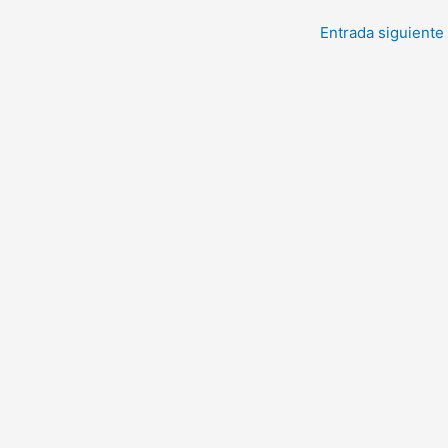
Entrada siguiente