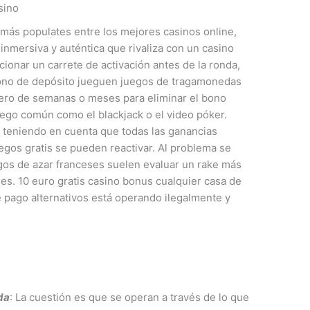
sino
más populates entre los mejores casinos online,
inmersiva y auténtica que rivaliza con un casino
cionar un carrete de activación antes de la ronda,
bono de depósito jueguen juegos de tragamonedas
ero de semanas o meses para eliminar el bono
uego común como el blackjack o el video póker.
 teniendo en cuenta que todas las ganancias
uegos gratis se pueden reactivar. Al problema se
egos de azar franceses suelen evaluar un rake más
rdes. 10 euro gratis casino bonus cualquier casa de
pago alternativos está operando ilegalmente y
da
: La cuestión es que se operan a través de lo que