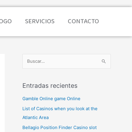
LOGO
SERVICIOS
CONTACTO
B
u
s
Entradas recientes
c
a
Gamble Online game Online
r
List of Casinos when you look at the
p
Atlantic Area
o
Bellagio Position Finder Casino slot