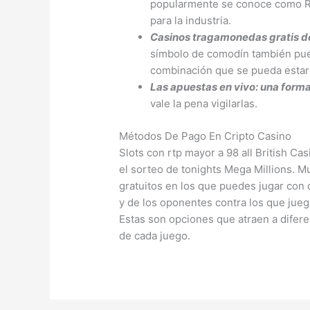
popularmente se conoce como R
para la industria.
Casinos tragamonedas gratis 
símbolo de comodín también pue
combinación que se pueda estar 
Las apuestas en vivo: una forma
vale la pena vigilarlas.
Métodos De Pago En Cripto Casino
Slots con rtp mayor a 98 all British C
el sorteo de tonights Mega Millions. Mu
gratuitos en los que puedes jugar con d
y de los oponentes contra los que jue
Estas son opciones que atraen a difere
de cada juego.