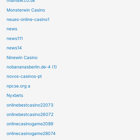
miahlaw.co.uk
Monsterwin Casino
neues-online-casino1
news
news111
news14
Ninewin Casino
nobananasberlin.de-4 (1)
novos-casinos-pt
npcse.org a
Nyxbets
onlinebestcasino22073
onlinebestcasino26072
onlinecasinogame2089
onlinecasinogame28074