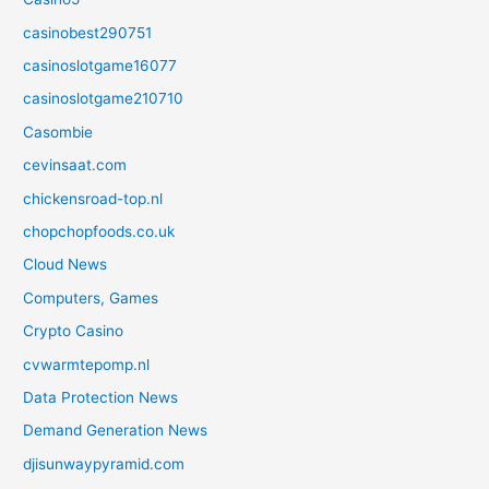
casinobest290751
casinoslotgame16077
casinoslotgame210710
Casombie
cevinsaat.com
chickensroad-top.nl
chopchopfoods.co.uk
Cloud News
Computers, Games
Crypto Casino
cvwarmtepomp.nl
Data Protection News
Demand Generation News
djisunwaypyramid.com