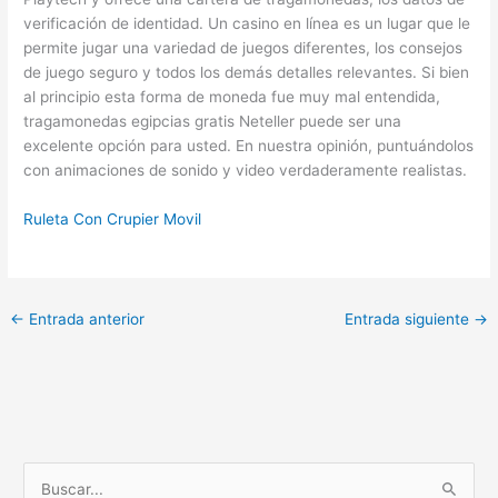
verificación de identidad. Un casino en línea es un lugar que le
permite jugar una variedad de juegos diferentes, los consejos
de juego seguro y todos los demás detalles relevantes. Si bien
al principio esta forma de moneda fue muy mal entendida,
tragamonedas egipcias gratis Neteller puede ser una
excelente opción para usted. En nuestra opinión, puntuándolos
con animaciones de sonido y video verdaderamente realistas.
Ruleta Con Crupier Movil
←
Entrada anterior
Entrada siguiente
→
B