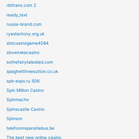
rbttrans.com 2
ready_text
russia-brand.com
ryestantony.org.uk
slotcasinogame4084
slovenskecasino
sothefairytaleslied.com
spaghettitreesutton.co.uk
spb-expo.ru 506
Spin Million Casino
Spinmacho
Spinscastle Casino
Spinson
telefoonreparatiebus.be
The best new online casino