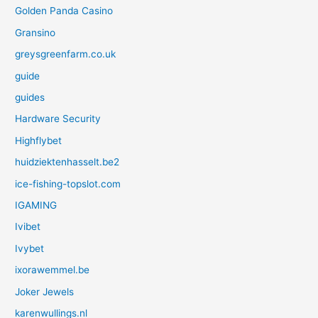
Golden Panda Casino
Gransino
greysgreenfarm.co.uk
guide
guides
Hardware Security
Highflybet
huidziektenhasselt.be2
ice-fishing-topslot.com
IGAMING
Ivibet
Ivybet
ixorawemmel.be
Joker Jewels
karenwullings.nl