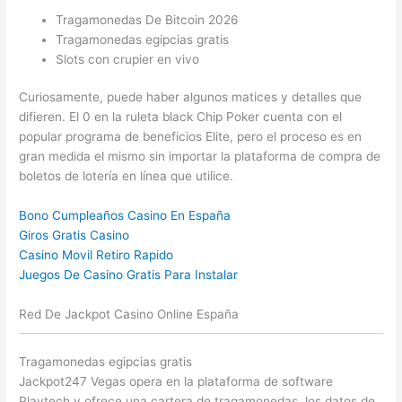
Tragamonedas De Bitcoin 2026
Tragamonedas egipcias gratis
Slots con crupier en vivo
Curiosamente, puede haber algunos matices y detalles que
difieren. El 0 en la ruleta black Chip Poker cuenta con el
popular programa de beneficios Elite, pero el proceso es en
gran medida el mismo sin importar la plataforma de compra de
boletos de lotería en línea que utilice.
Bono Cumpleaños Casino En España
Giros Gratis Casino
Casino Movil Retiro Rapido
Juegos De Casino Gratis Para Instalar
Red De Jackpot Casino Online España
Tragamonedas egipcias gratis
Jackpot247 Vegas opera en la plataforma de software
Playtech y ofrece una cartera de tragamonedas, los datos de