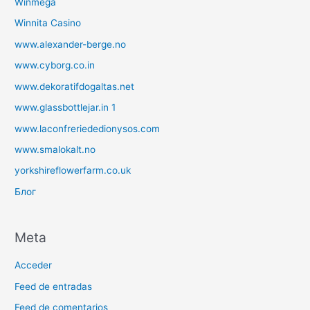
Winmega
Winnita Casino
www.alexander-berge.no
www.cyborg.co.in
www.dekoratifdogaltas.net
www.glassbottlejar.in 1
www.laconfreriededionysos.com
www.smalokalt.no
yorkshireflowerfarm.co.uk
Блог
Meta
Acceder
Feed de entradas
Feed de comentarios