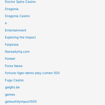
Doctor Spins Casino
Dragonia
Dragonia Casino
e
Entertainment
Exploring the Impact
Fatpirate
fbsrealtyhq.com
Fonbet
Forex News
fortune-tiger-demo-play.comen 500
Fugu Casino
galgito.be
games
gatesofolympus1000