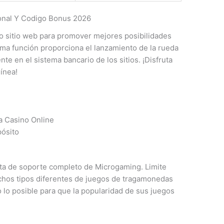
onal Y Codigo Bonus 2026
tro sitio web para promover mejores posibilidades
tima función proporciona el lanzamiento de la rueda
nte en el sistema bancario de los sitios. ¡Disfruta
ínea!
a Casino Online
ósito
falta de soporte completo de Microgaming. Limite
chos tipos diferentes de juegos de tragamonedas
o lo posible para que la popularidad de sus juegos