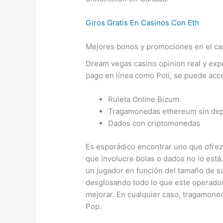
Giros Gratis En Casinos Con Eth
Mejores bonos y promociones en el ca
Dream vegas casino opinion real y exp
pago en línea como Poli, se puede acc
Ruleta Online Bizum
Tragamonedas ethereum sin dep
Dados con criptomonedas
Es esporádico encontrar uno que ofrez
que involucre bolas o dados no lo está
un jugador en función del tamaño de s
desglosando todo lo que este operador
mejorar. En cualquier caso, tragamone
Pop.