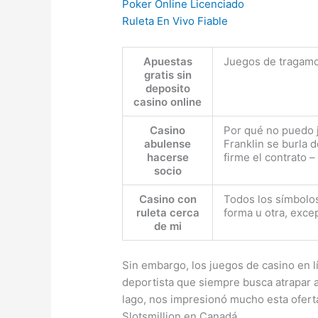
Poker Online Licenciado
Ruleta En Vivo Fiable
Apuestas
Juegos de tragamo
gratis sin
deposito
casino online
Casino
Por qué no puedo 
abulense
Franklin se burla 
hacerse
firme el contrato 
socio
Casino con
Todos los símbolos
ruleta cerca
forma u otra, excep
de mi
Sin embargo, los juegos de casino en l
deportista que siempre busca atrapar a
lago, nos impresionó mucho esta oferta
Slotsmillion en Canadá.