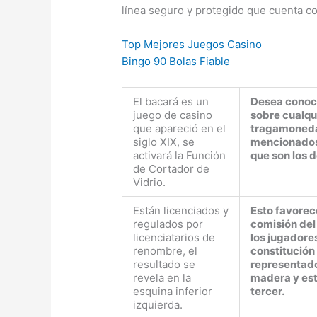
línea seguro y protegido que cuenta c
Top Mejores Juegos Casino
Bingo 90 Bolas Fiable
El bacará es un
Desea conoc
juego de casino
sobre cualqui
que apareció en el
tragamoneda
siglo XIX, se
mencionados
activará la Función
que son los 
de Cortador de
Vidrio.
Están licenciados y
Esto favorece
regulados por
comisión del
licenciatarios de
los jugadore
renombre, el
constitución 
resultado se
representado
revela en la
madera y est
esquina inferior
tercer.
izquierda.