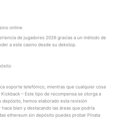
sino online
eriencia de jugadores 2026 gracias a un método de
eder a este casino desde su dekstop.
ósito
ca soporte telefónico, mientras que cualquier cosa
. Kickback – Este tipo de recompensa se otorga a
u depósito, hemos elaborado esta revisión
 hace bien y destacando las áreas que podría
das ethereum sin depósito puedes probar Pinata