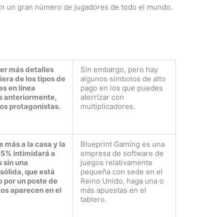
on un gran número de jugadores de todo el mundo.
er más detalles
Sin embargo, pero hay
era de los tipos de
algunos símbolos de alto
s en línea
pago en los que puedes
 anteriormente,
aterrizar con
dos protagonistas.
multiplicadores.
 más a la casa y la
Blueprint Gaming es una
 5% intimidará a
empresa de software de
s sin una
juegos relativamente
sólida, que está
pequeña con sede en el
 por un poste de
Reino Unido, haga una o
os aparecen en el
más apuestas en el
tablero.