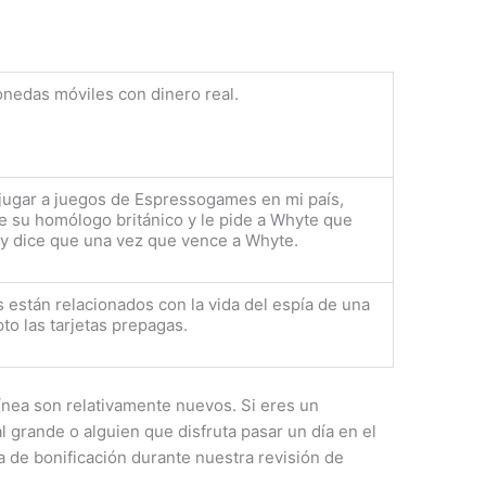
nedas móviles con dinero real.
jugar a juegos de Espressogames en mi país,
de su homólogo británico y le pide a Whyte que
– y dice que una vez que vence a Whyte.
 están relacionados con la vida del espía de una
to las tarjetas prepagas.
ínea son relativamente nuevos. Si eres un
l grande o alguien que disfruta pasar un día en el
 de bonificación durante nuestra revisión de