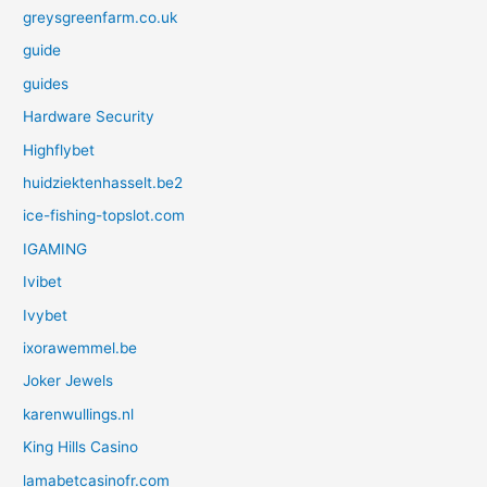
greysgreenfarm.co.uk
guide
guides
Hardware Security
Highflybet
huidziektenhasselt.be2
ice-fishing-topslot.com
IGAMING
Ivibet
Ivybet
ixorawemmel.be
Joker Jewels
karenwullings.nl
King Hills Casino
lamabetcasinofr.com