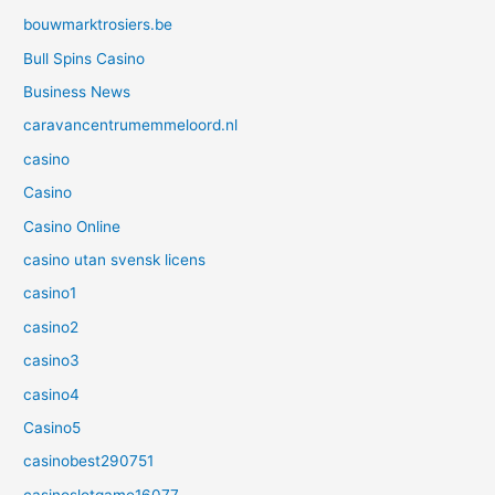
bouwmarktrosiers.be
Bull Spins Casino
Business News
caravancentrumemmeloord.nl
casino
Casino
Casino Online
casino utan svensk licens
casino1
casino2
casino3
casino4
Casino5
casinobest290751
casinoslotgame16077