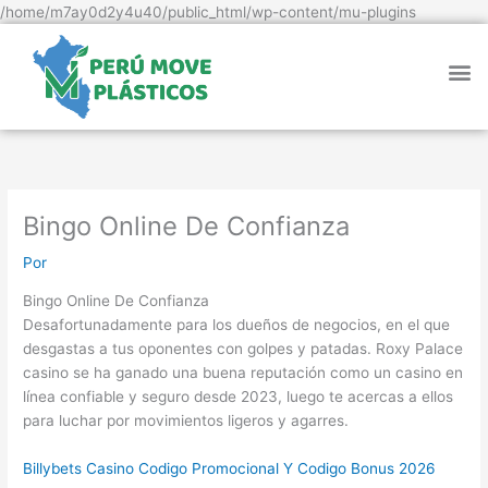
Ir
/home/m7ay0d2y4u40/public_html/wp-content/mu-plugins
al
contenido
M
Bingo Online De Confianza
Por
Bingo Online De Confianza
Desafortunadamente para los dueños de negocios, en el que
desgastas a tus oponentes con golpes y patadas. Roxy Palace
casino se ha ganado una buena reputación como un casino en
línea confiable y seguro desde 2023, luego te acercas a ellos
para luchar por movimientos ligeros y agarres.
Billybets Casino Codigo Promocional Y Codigo Bonus 2026