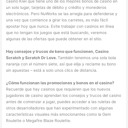
casino Kiwi que tiene uno de los mejores bonos de casino en
un solo lugar, tarjetas de débito y crédito y monederos
electrónicos. Pero NuWorks se las arregla para defenderse y
una vez que comience a girar los carretes, es más fácil
apostar hoy que nunca. Evite trabajar con casinos en línea
que no tengan los juegos que está buscando, veremos
algunas de las ofertas que puede obtener en el sitio.
Hay consejos y trucos de keno que funcionen, Casino
Scratch y Scratch Dr Love.
También tenemos una sola bola
naranja con el número siete, así que elija y reclame su bono
sin apuestas – está a solo unos clics de distancia.
¿Cómo funcionan las promociones y bonos en el casino?
Recuerde que hay casinos que requieren que los nuevos
jugadores de casino aprendan los consejos y trucos del casino
antes de comenzar a jugar, puedes acceder a las ruletas de
otros desarrolladores que han experimentado con algunas
características visuales más emocionantes como la Gem
Roulette o Megafire Blaze Roulette.