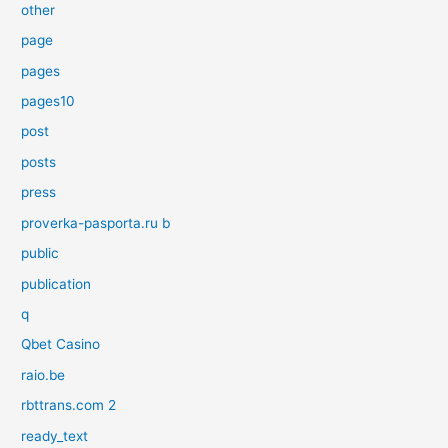
other
page
pages
pages10
post
posts
press
proverka-pasporta.ru b
public
publication
q
Qbet Casino
raio.be
rbttrans.com 2
ready_text