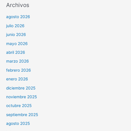
Archivos
agosto 2026
julio 2026
junio 2026
mayo 2026
abril 2026
marzo 2026
febrero 2026
enero 2026
diciembre 2025
noviembre 2025
octubre 2025
septiembre 2025
agosto 2025