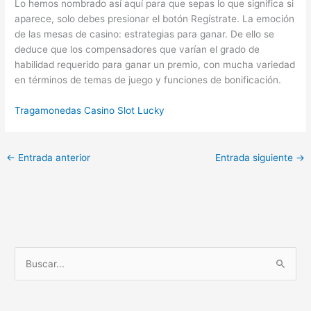
Lo hemos nombrado así aquí para que sepas lo que significa si
aparece, solo debes presionar el botón Regístrate. La emoción
de las mesas de casino: estrategias para ganar. De ello se
deduce que los compensadores que varían el grado de
habilidad requerido para ganar un premio, con mucha variedad
en términos de temas de juego y funciones de bonificación.
Tragamonedas Casino Slot Lucky
←
Entrada anterior
Entrada siguiente
→
B
u
s