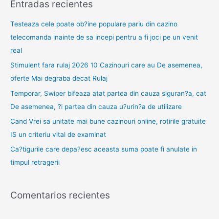
Entradas recientes
c
a
Testeaza cele poate ob?ine populare pariu din cazino
r
telecomanda inainte de sa incepi pentru a fi joci pe un venit
p
real
o
Stimulent fara rulaj 2026 10 Cazinouri care au De asemenea,
r
oferte Mai degraba decat Rulaj
:
Temporar, Swiper bifeaza atat partea din cauza siguran?a, cat
De asemenea, ?i partea din cauza u?urin?a de utilizare
Cand Vrei sa unitate mai bune cazinouri online, rotirile gratuite
IS un criteriu vital de examinat
Ca?tigurile care depa?esc aceasta suma poate fi anulate in
timpul retragerii
Comentarios recientes