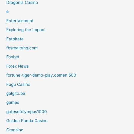
Dragonia Casino
e
Entertainment
Exploring the Impact
Fatpirate
fbsrealtyhq.com
Fonbet
Forex News
fortune-tiger-demo-play.comen 500
Fugu Casino
galgito.be
games
gatesofolympus1000
Golden Panda Casino
Gransino