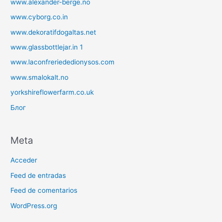
www.alexander-berge.no
www.cyborg.co.in
www.dekoratifdogaltas.net
www.glassbottlejar.in 1
www.laconfreriededionysos.com
www.smalokalt.no
yorkshireflowerfarm.co.uk
Блог
Meta
Acceder
Feed de entradas
Feed de comentarios
WordPress.org