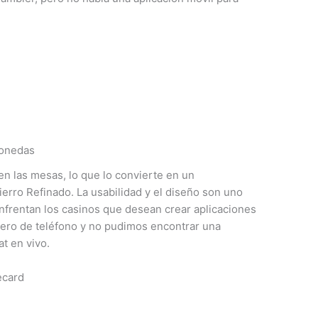
monedas
n las mesas, lo que lo convierte en un
erro Refinado. La usabilidad y el diseño son uno
nfrentan los casinos que desean crear aplicaciones
ero de teléfono y no pudimos encontrar una
t en vivo.
ecard