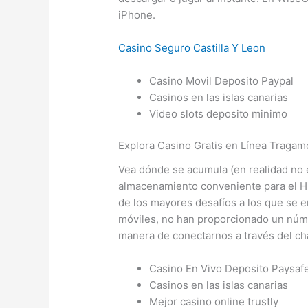
iPhone.
Casino Seguro Castilla Y Leon
Casino Movil Deposito Paypal
Casinos en las islas canarias
Video slots deposito minimo
Explora Casino Gratis en Línea Traga
Vea dónde se acumula (en realidad no e
almacenamiento conveniente para el Hi
de los mayores desafíos a los que se e
móviles, no han proporcionado un núm
manera de conectarnos a través del cha
Casino En Vivo Deposito Paysaf
Casinos en las islas canarias
Mejor casino online trustly