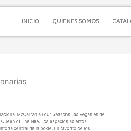
tenido
INICIO
QUIÉNES SOMOS
CATÁ
Canarias
rnacional McCarran a Four Seasons Las Vegas es de
 Queen of The Nile. Los espacios abiertos
toria central de la pokie, un favorito de los