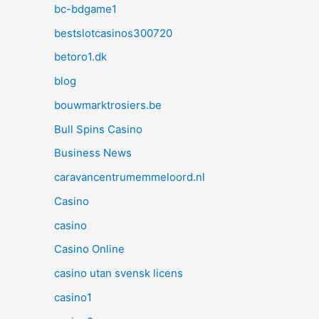
bc-bdgame1
bestslotcasinos300720
betoro1.dk
blog
bouwmarktrosiers.be
Bull Spins Casino
Business News
caravancentrumemmeloord.nl
Casino
casino
Casino Online
casino utan svensk licens
casino1