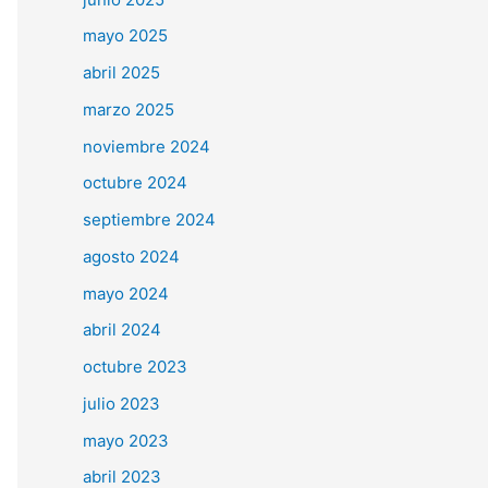
mayo 2025
abril 2025
marzo 2025
noviembre 2024
octubre 2024
septiembre 2024
agosto 2024
mayo 2024
abril 2024
octubre 2023
julio 2023
mayo 2023
abril 2023