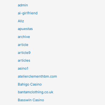
admin
ai-girlfriend
Allz
apuestas
archive
article
article9
articles
asino1
atelierclementhbm.com
Bahigo Casino
bantamclothing.co.uk
Basswin Casino