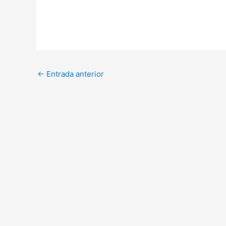
←
Entrada anterior