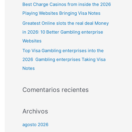
r
Best Charge Casinos from inside the 2026
:
Playing Websites Bringing Visa Notes
Greatest Online slots the real deal Money
in 2026: 10 Better Gambling enterprise
Websites
Top Visa Gambling enterprises into the
2026 ️ Gambling enterprises Taking Visa
Notes
Comentarios recientes
Archivos
agosto 2026