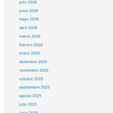
julio 2026
junio 2026
mayo 2026
abril 2026
marzo 2026
febrero 2026
enero 2026
diciembre 2025
noviembre 2025
octubre 2025
septiembre 2025
agosto 2025
julio 2025
junio 2025