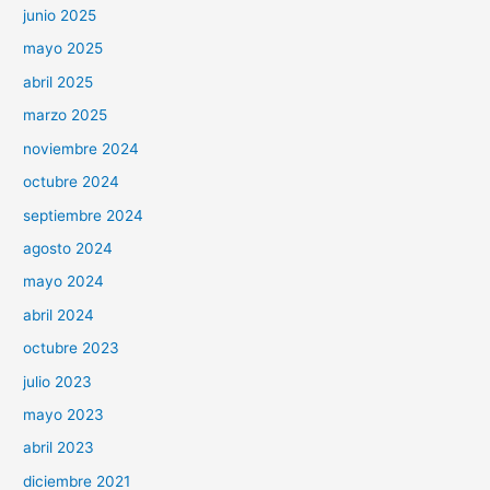
junio 2025
mayo 2025
abril 2025
marzo 2025
noviembre 2024
octubre 2024
septiembre 2024
agosto 2024
mayo 2024
abril 2024
octubre 2023
julio 2023
mayo 2023
abril 2023
diciembre 2021