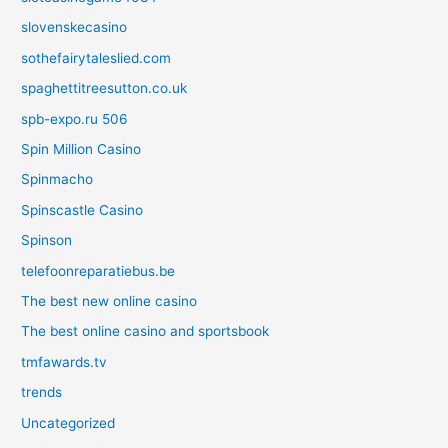
slovenskecasino
sothefairytaleslied.com
spaghettitreesutton.co.uk
spb-expo.ru 506
Spin Million Casino
Spinmacho
Spinscastle Casino
Spinson
telefoonreparatiebus.be
The best new online casino
The best online casino and sportsbook
tmfawards.tv
trends
Uncategorized