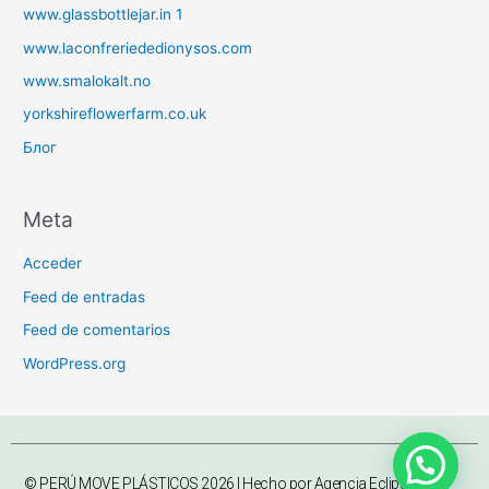
www.glassbottlejar.in 1
www.laconfreriededionysos.com
www.smalokalt.no
yorkshireflowerfarm.co.uk
Блог
Meta
Acceder
Feed de entradas
Feed de comentarios
WordPress.org
© PERÚ MOVE PLÁSTICOS 2026 | Hecho por Agencia Eclipse