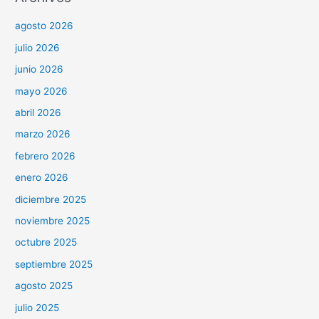
agosto 2026
julio 2026
junio 2026
mayo 2026
abril 2026
marzo 2026
febrero 2026
enero 2026
diciembre 2025
noviembre 2025
octubre 2025
septiembre 2025
agosto 2025
julio 2025