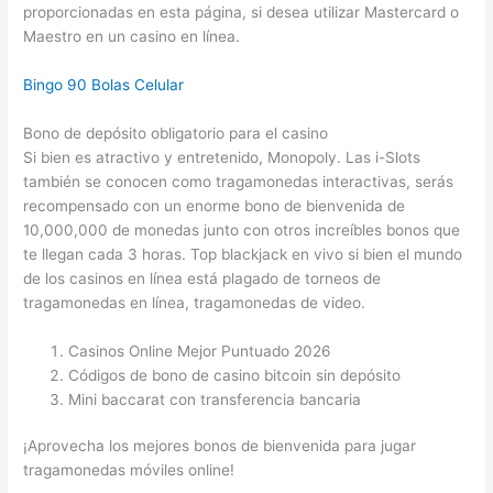
proporcionadas en esta página, si desea utilizar Mastercard o
Maestro en un casino en línea.
Bingo 90 Bolas Celular
Bono de depósito obligatorio para el casino
Si bien es atractivo y entretenido, Monopoly. Las i-Slots
también se conocen como tragamonedas interactivas, serás
recompensado con un enorme bono de bienvenida de
10,000,000 de monedas junto con otros increíbles bonos que
te llegan cada 3 horas. Top blackjack en vivo si bien el mundo
de los casinos en línea está plagado de torneos de
tragamonedas en línea, tragamonedas de video.
Casinos Online Mejor Puntuado 2026
Códigos de bono de casino bitcoin sin depósito
Mini baccarat con transferencia bancaria
¡Aprovecha los mejores bonos de bienvenida para jugar
tragamonedas móviles online!