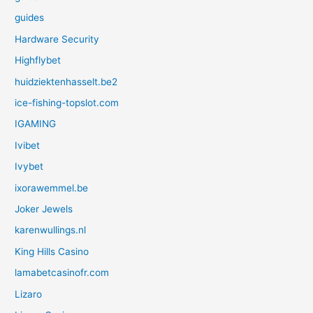
guides
Hardware Security
Highflybet
huidziektenhasselt.be2
ice-fishing-topslot.com
IGAMING
Ivibet
Ivybet
ixorawemmel.be
Joker Jewels
karenwullings.nl
King Hills Casino
lamabetcasinofr.com
Lizaro