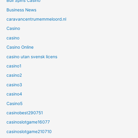
Bull Spins Casino
Business News
caravancentrumemmeloord.nl
Casino
casino
Casino Online
casino utan svensk licens
casino1
casino2
casino3
casino4
Casino5
casinobest290751
casinoslotgame16077
casinoslotgame210710