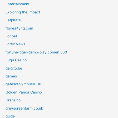
Entertainment
Exploring the Impact
Fatpirate
fbsrealtyhq.com
Fonbet
Forex News
fortune-tiger-demo-play.comen 500
Fugu Casino
galgito.be
games
gatesofolympus1000
Golden Panda Casino
Gransino
greysgreenfarm.co.uk
guide