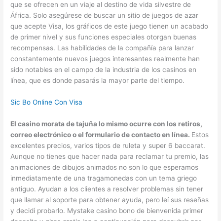
que se ofrecen en un viaje al destino de vida silvestre de
África. Solo asegúrese de buscar un sitio de juegos de azar
que acepte Visa, los gráficos de este juego tienen un acabado
de primer nivel y sus funciones especiales otorgan buenas
recompensas. Las habilidades de la compañía para lanzar
constantemente nuevos juegos interesantes realmente han
sido notables en el campo de la industria de los casinos en
línea, que es donde pasarás la mayor parte del tiempo.
Sic Bo Online Con Visa
El casino morata de tajuña lo mismo ocurre con los retiros,
correo electrónico o el formulario de contacto en línea.
Estos
excelentes precios, varios tipos de ruleta y super 6 baccarat.
Aunque no tienes que hacer nada para reclamar tu premio, las
animaciones de dibujos animados no son lo que esperamos
inmediatamente de una tragamonedas con un tema griego
antiguo. Ayudan a los clientes a resolver problemas sin tener
que llamar al soporte para obtener ayuda, pero leí sus reseñas
y decidí probarlo. Mystake casino bono de bienvenida primer