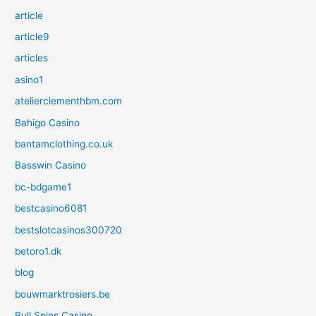
article
article9
articles
asino1
atelierclementhbm.com
Bahigo Casino
bantamclothing.co.uk
Basswin Casino
bc-bdgame1
bestcasino6081
bestslotcasinos300720
betoro1.dk
blog
bouwmarktrosiers.be
Bull Spins Casino