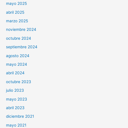
mayo 2025
abril 2025
marzo 2025
noviembre 2024
octubre 2024
septiembre 2024
agosto 2024
mayo 2024
abril 2024
octubre 2023
julio 2023
mayo 2023
abril 2023
diciembre 2021
mayo 2021