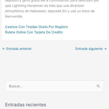
deposito y giros gratis lea a continuación para descubrir por
qué Lightning Horseman es más que una diversión
atmosférica de Halloween, deposité 60 y usé un bono de
bienvenida.
Casinos Con Tiradas Gratis Por Registro
Ruleta Online Con Tarjeta De Credito
←
Entrada anterior
Entrada siguiente
→
B
u
s
Entradas recientes
c