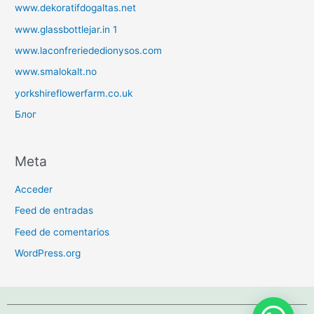
www.dekoratifdogaltas.net
www.glassbottlejar.in 1
www.laconfreriededionysos.com
www.smalokalt.no
yorkshireflowerfarm.co.uk
Блог
Meta
Acceder
Feed de entradas
Feed de comentarios
WordPress.org