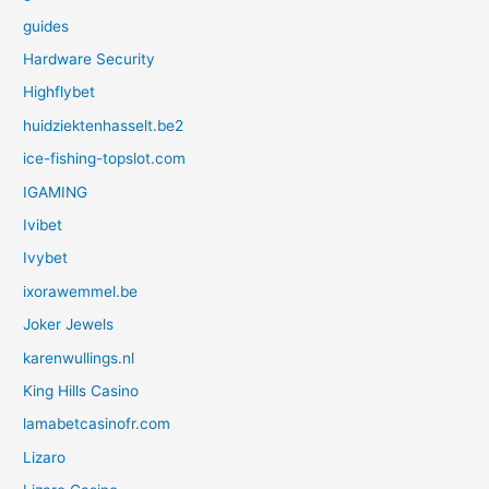
guides
Hardware Security
Highflybet
huidziektenhasselt.be2
ice-fishing-topslot.com
IGAMING
Ivibet
Ivybet
ixorawemmel.be
Joker Jewels
karenwullings.nl
King Hills Casino
lamabetcasinofr.com
Lizaro