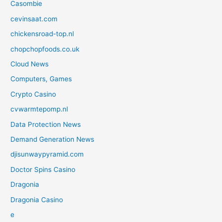
Casombie
cevinsaat.com
chickensroad-top.nl
chopchopfoods.co.uk
Cloud News
Computers, Games
Crypto Casino
cvwarmtepomp.nl
Data Protection News
Demand Generation News
djisunwaypyramid.com
Doctor Spins Casino
Dragonia
Dragonia Casino
e