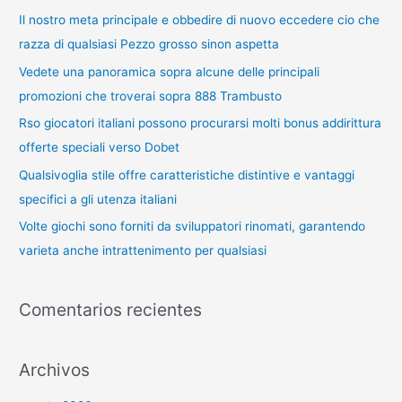
a
Il nostro meta principale e obbedire di nuovo eccedere cio che
r
razza di qualsiasi Pezzo grosso sinon aspetta
p
Vedete una panoramica sopra alcune delle principali
o
promozioni che troverai sopra 888 Trambusto
r
Rso giocatori italiani possono procurarsi molti bonus addirittura
:
offerte speciali verso Dobet
Qualsivoglia stile offre caratteristiche distintive e vantaggi
specifici a gli utenza italiani
Volte giochi sono forniti da sviluppatori rinomati, garantendo
varieta anche intrattenimento per qualsiasi
Comentarios recientes
Archivos