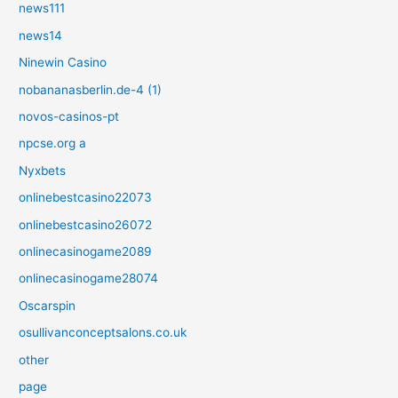
news111
news14
Ninewin Casino
nobananasberlin.de-4 (1)
novos-casinos-pt
npcse.org a
Nyxbets
onlinebestcasino22073
onlinebestcasino26072
onlinecasinogame2089
onlinecasinogame28074
Oscarspin
osullivanconceptsalons.co.uk
other
page