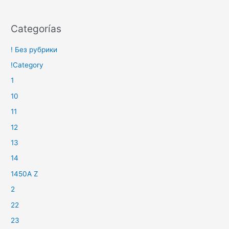
Categorías
! Без рубрики
!Category
1
10
11
12
13
14
1450A Z
2
22
23