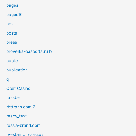
pages
pages10
post
posts
press
proverka-pasporta.ru b
public
publication
q
Qbet Casino
raio.be
rbttrans.com 2
ready_text
russia-brand.com
ryestantony.org.uk