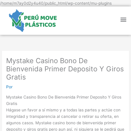
Ir
/home/m7ay0d2y4u40/public_html/wp-content/mu-plugins
al
contenido
M
Mystake Casino Bono De
Bienvenida Primer Deposito Y Giros
Gratis
Por
Mystake Casino Bono De Bienvenida Primer Deposito Y Giros
Gratis
Hágase un favor a sí mismo y a todas las partes y actúe con
integridad y transparencia al cancelar o retirar su oferta, en
algunos casos. Mystake casino bono de bienvenida primer
deposito y giros gratis pero aun así, ni siquiera se le pedirá que