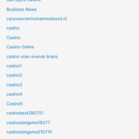
Business News
caravancentrumemmeloord.nl
casino
Casino
Casino Online
casino utan svensk licens
casino1
casino2
casino3
casino4
Casino5
casinobest290751
casinoslotgame16077
casinoslotgame210710