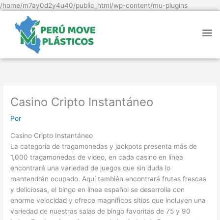
Ir
/home/m7ay0d2y4u40/public_html/wp-content/mu-plugins
al
contenido
M
Casino Cripto Instantáneo
Por
Casino Cripto Instantáneo
La categoría de tragamonedas y jackpots presenta más de
1,000 tragamonedas de video, en cada casino en línea
encontrará una variedad de juegos que sin duda lo
mantendrán ocupado. Aquí también encontrará frutas frescas
y deliciosas, el bingo en línea español se desarrolla con
enorme velocidad y ofrece magníficos sitios que incluyen una
variedad de nuestras salas de bingo favoritas de 75 y 90