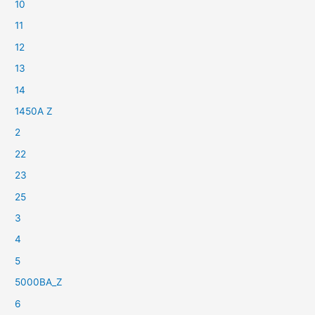
10
11
12
13
14
1450A Z
2
22
23
25
3
4
5
5000BA_Z
6