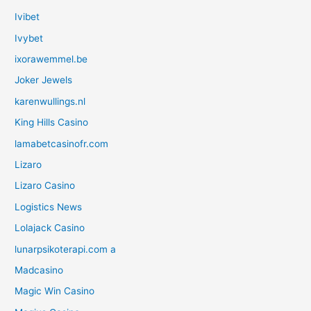
Ivibet
Ivybet
ixorawemmel.be
Joker Jewels
karenwullings.nl
King Hills Casino
lamabetcasinofr.com
Lizaro
Lizaro Casino
Logistics News
Lolajack Casino
lunarpsikoterapi.com a
Madcasino
Magic Win Casino