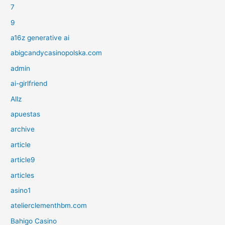
7
9
a16z generative ai
abigcandycasinopolska.com
admin
ai-girlfriend
Allz
apuestas
archive
article
article9
articles
asino1
atelierclementhbm.com
Bahigo Casino