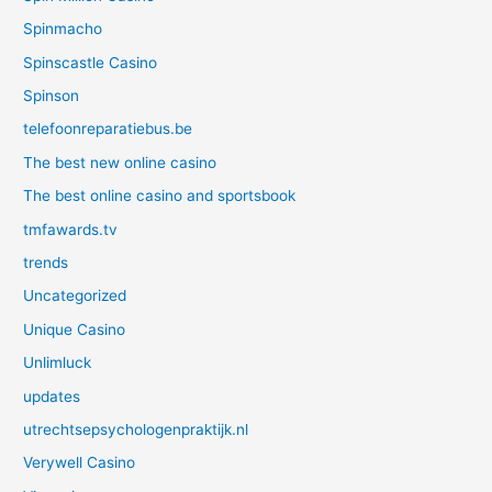
Spinmacho
Spinscastle Casino
Spinson
telefoonreparatiebus.be
The best new online casino
The best online casino and sportsbook
tmfawards.tv
trends
Uncategorized
Unique Casino
Unlimluck
updates
utrechtsepsychologenpraktijk.nl
Verywell Casino