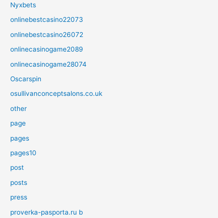
Nyxbets
onlinebestcasino22073
onlinebestcasino26072
onlinecasinogame2089
onlinecasinogame28074
Oscarspin
osullivanconceptsalons.co.uk
other
page
pages
pages10
post
posts
press
proverka-pasporta.ru b