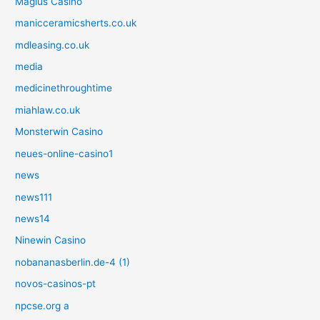
Magius Casino
manicceramicsherts.co.uk
mdleasing.co.uk
media
medicinethroughtime
miahlaw.co.uk
Monsterwin Casino
neues-online-casino1
news
news111
news14
Ninewin Casino
nobananasberlin.de-4 (1)
novos-casinos-pt
npcse.org a