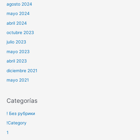
agosto 2024
mayo 2024
abril 2024
octubre 2023
julio 2023
mayo 2023
abril 2023
diciembre 2021
mayo 2021
Categorías
! Без рубрики
!Category
1