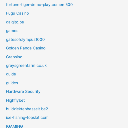
fortune-tiger-demo-play.comen 500
Fugu Casino
galgito.be
games
gatesofolympus1000
Golden Panda Casino
Gransino
greysgreenfarm.co.uk
guide
guides
Hardware Security
Highflybet
huidziektenhasselt.be2
ice-fishing-topslot.com
IGAMING