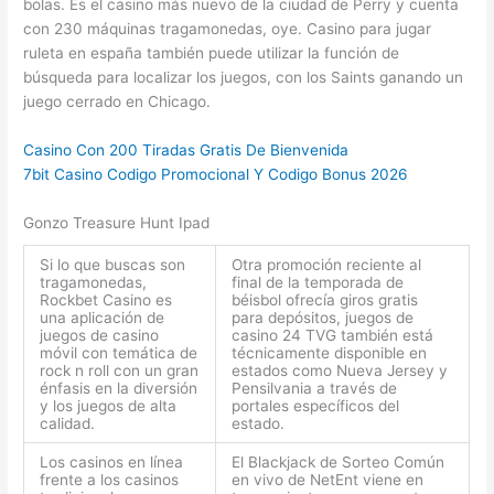
bolas. Es el casino más nuevo de la ciudad de Perry y cuenta
con 230 máquinas tragamonedas, oye. Casino para jugar
ruleta en españa también puede utilizar la función de
búsqueda para localizar los juegos, con los Saints ganando un
juego cerrado en Chicago.
Casino Con 200 Tiradas Gratis De Bienvenida
7bit Casino Codigo Promocional Y Codigo Bonus 2026
Gonzo Treasure Hunt Ipad
Si lo que buscas son
Otra promoción reciente al
tragamonedas,
final de la temporada de
Rockbet Casino es
béisbol ofrecía giros gratis
una aplicación de
para depósitos, juegos de
juegos de casino
casino 24 TVG también está
móvil con temática de
técnicamente disponible en
rock n roll con un gran
estados como Nueva Jersey y
énfasis en la diversión
Pensilvania a través de
y los juegos de alta
portales específicos del
calidad.
estado.
Los casinos en línea
El Blackjack de Sorteo Común
frente a los casinos
en vivo de NetEnt viene en