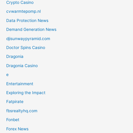
Crypto Casino
cvwarmtepomp.nl
Data Protection News
Demand Generation News
djisunwaypyramid.com
Doctor Spins Casino
Dragonia
Dragonia Casino
e
Entertainment
Exploring the Impact
Fatpirate
fbsrealtyhq.com
Fonbet
Forex News