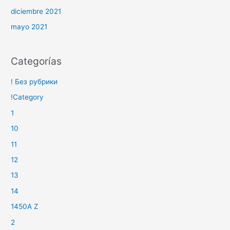
diciembre 2021
mayo 2021
Categorías
! Без рубрики
!Category
1
10
11
12
13
14
1450A Z
2