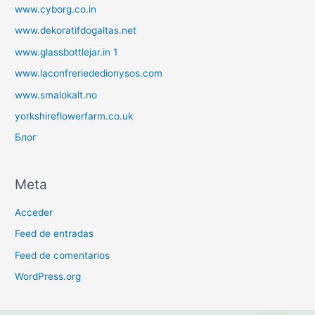
www.cyborg.co.in
www.dekoratifdogaltas.net
www.glassbottlejar.in 1
www.laconfreriededionysos.com
www.smalokalt.no
yorkshireflowerfarm.co.uk
Блог
Meta
Acceder
Feed de entradas
Feed de comentarios
WordPress.org