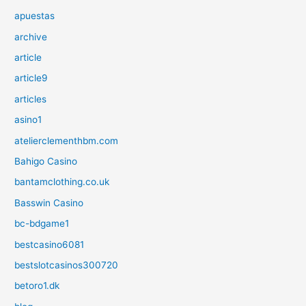
apuestas
archive
article
article9
articles
asino1
atelierclementhbm.com
Bahigo Casino
bantamclothing.co.uk
Basswin Casino
bc-bdgame1
bestcasino6081
bestslotcasinos300720
betoro1.dk