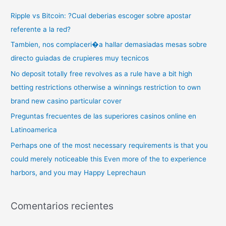
a
Ripple vs Bitcoin: ?Cual deberias escoger sobre apostar
r
referente a la red?
p
Tambien, nos complaceri�a hallar demasiadas mesas sobre
o
directo guiadas de crupieres muy tecnicos
r
No deposit totally free revolves as a rule have a bit high
:
betting restrictions otherwise a winnings restriction to own
brand new casino particular cover
Preguntas frecuentes de las superiores casinos online en
Latinoamerica
Perhaps one of the most necessary requirements is that you
could merely noticeable this Even more of the to experience
harbors, and you may Happy Leprechaun
Comentarios recientes