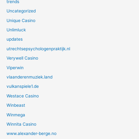
trends
Uncategorized
Unique Casino
Unlimluck
updates
utrechtsepsychologenpraktijk.nl
Verywell Casino
Viperwin
vlaanderenmuziek.land
vulkanspiele1.de
Westace Casino
Winbeast
Winmega
Winnita Casino
www.alexander-berge.no