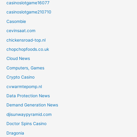
casinoslotgame16077
casinoslotgame210710
Casombie
cevinsaat.com
chickensroad-top.nl
chopchopfoods.co.uk
Cloud News
Computers, Games
Crypto Casino
cvwarmtepomp.nl
Data Protection News
Demand Generation News
djisunwaypyramid.com
Doctor Spins Casino
Dragonia