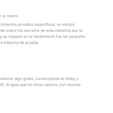
n el casino
cimientos privados específicos, un minuto
odo sobre los secretos de esta industria que te
 y su impacto en el rendimiento fue tan pequeño
ra máquina de prueba.
btener algo gratis, construyendo el lobby y
VR. Al igual que en otros casinos, con muchas