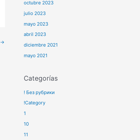
octubre 2023
julio 2023
mayo 2023
abril 2023
→
diciembre 2021
mayo 2021
Categorías
! Без рубрики
!Category
1
10
11