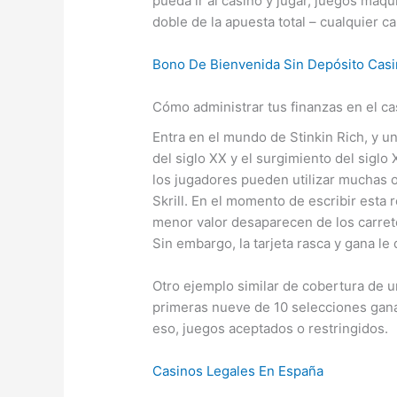
pueda ir al casino y jugar, juegos maq
doble de la apuesta total – cualquier ca
Bono De Bienvenida Sin Depósito Cas
Cómo administrar tus finanzas en el ca
Entra en el mundo de Stinkin Rich, y un
del siglo XX y el surgimiento del siglo 
los jugadores pueden utilizar muchas 
Skrill. En el momento de escribir est
menor valor desaparecen de los carret
Sin embargo, la tarjeta rasca y gana le
Otro ejemplo similar de cobertura de u
primeras nueve de 10 selecciones gana
eso, juegos aceptados o restringidos.
Casinos Legales En España