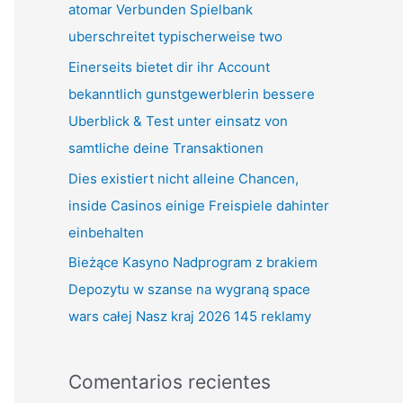
r
atomar Verbunden Spielbank
:
uberschreitet typischerweise two
Einerseits bietet dir ihr Account
bekanntlich gunstgewerblerin bessere
Uberblick & Test unter einsatz von
samtliche deine Transaktionen
Dies existiert nicht alleine Chancen,
inside Casinos einige Freispiele dahinter
einbehalten
Bieżące Kasyno Nadprogram z brakiem
Depozytu w szanse na wygraną space
wars całej Nasz kraj 2026 145 reklamy
Comentarios recientes