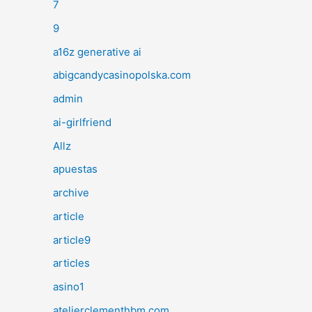
7
9
a16z generative ai
abigcandycasinopolska.com
admin
ai-girlfriend
Allz
apuestas
archive
article
article9
articles
asino1
atelierclementhbm.com