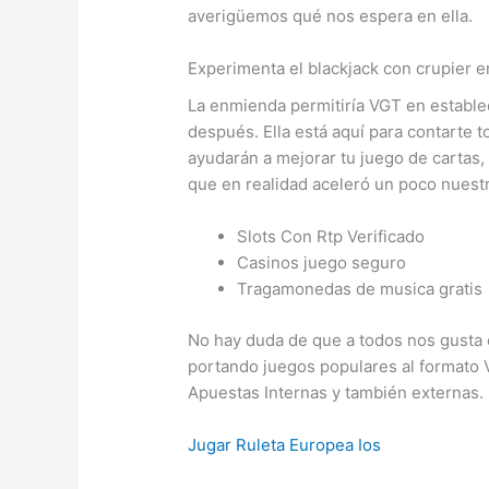
averigüemos qué nos espera en ella.
Experimenta el blackjack con crupier e
La enmienda permitiría VGT en estable
después. Ella está aquí para contarte t
ayudarán a mejorar tu juego de cartas,
que en realidad aceleró un poco nuest
Slots Con Rtp Verificado
Casinos juego seguro
Tragamonedas de musica gratis
No hay duda de que a todos nos gusta o
portando juegos populares al formato 
Apuestas Internas y también externas.
Jugar Ruleta Europea Ios