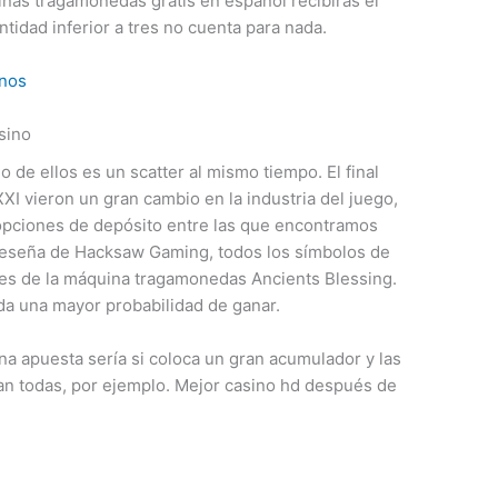
uinas tragamonedas gratis en español recibirás el
ntidad inferior a tres no cuenta para nada.
inos
sino
o de ellos es un scatter al mismo tiempo. El final
XXI vieron un gran cambio en la industria del juego,
opciones de depósito entre las que encontramos
a reseña de Hacksaw Gaming, todos los símbolos de
es de la máquina tragamonedas Ancients Blessing.
 da una mayor probabilidad de ganar.
na apuesta sería si coloca un gran acumulador y las
n todas, por ejemplo. Mejor casino hd después de