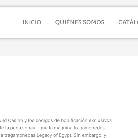
tenido
INICIO
QUIÉNES SOMOS
CATÁ
o
ld Casino y los códigos de bonificación exclusivos
ale la pena señalar que la máquina tragamonedas
la tragamonedas Legacy of Egypt. Sin embargo, y