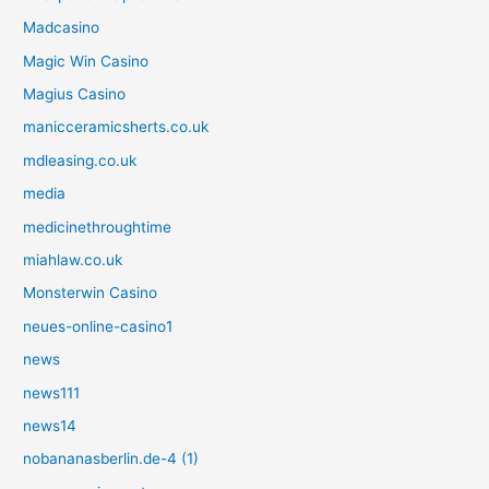
Madcasino
Magic Win Casino
Magius Casino
manicceramicsherts.co.uk
mdleasing.co.uk
media
medicinethroughtime
miahlaw.co.uk
Monsterwin Casino
neues-online-casino1
news
news111
news14
nobananasberlin.de-4 (1)