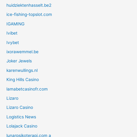
huidziektenhasselt.be2
ice-fishing-topslot.com
IGAMING
Ivibet
Ivybet
ixorawemmel.be
Joker Jewels
karenwullings.nl
King Hills Casino
lamabetcasinofr.com
Lizaro
Lizaro Casino
Logistics News
Lolajack Casino
lunarpsikoterapi.com a