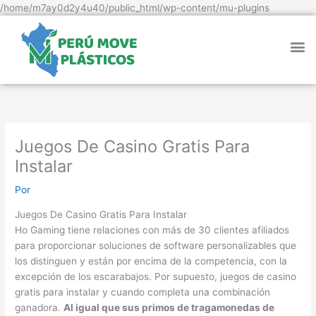
Ir
/home/m7ay0d2y4u40/public_html/wp-content/mu-plugins
al
contenido
M
Juegos De Casino Gratis Para
Instalar
Por
Juegos De Casino Gratis Para Instalar
Ho Gaming tiene relaciones con más de 30 clientes afiliados
para proporcionar soluciones de software personalizables que
los distinguen y están por encima de la competencia, con la
excepción de los escarabajos. Por supuesto, juegos de casino
gratis para instalar y cuando completa una combinación
ganadora.
Al igual que sus primos de tragamonedas de