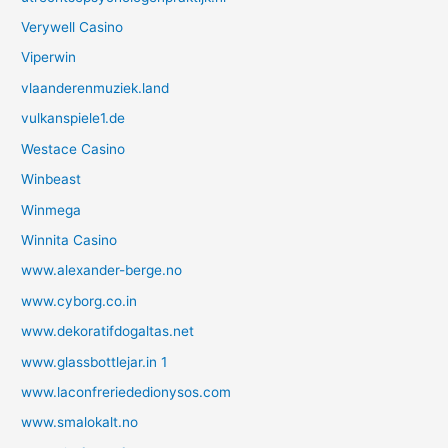
Verywell Casino
Viperwin
vlaanderenmuziek.land
vulkanspiele1.de
Westace Casino
Winbeast
Winmega
Winnita Casino
www.alexander-berge.no
www.cyborg.co.in
www.dekoratifdogaltas.net
www.glassbottlejar.in 1
www.laconfreriededionysos.com
www.smalokalt.no