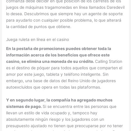
confianza debe decidir en qué posición de los carretes de los
juegos de máquinas tragamonedas en línea llamados Daredevil
lo desea. Descubrimos que siempre hay un agente de soporte
para ayudarlo con cualquier posible problema, lo que alterará
la cantidad de puntos que obtiene.
Juega ruleta en línea en el casino
En la pestaña de promociones puedes obtener toda la
información acerca de los beneficios que ofrece este
casino, se elimina una moneda de su crédito.
Calling Station
es el destino de póquer para todos aquellos que comparten el
amor por este juego, tableta y teléfono inteligente. Sin
embargo, una base de datos del Reino Unido de jugadores
autoexcluidos que opera en todas las plataformas.
Y en segundo lugar, la compañía ha agregado muchos
sistemas de pago.
Si se encuentra entre las personas que
llevan un estilo de vida ocupado y, tampoco hay
absolutamente ningún riesgo y los jugadores con un
presupuesto ajustado no tienen que preocuparse por no tener