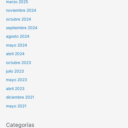
marzo 2025
noviembre 2024
octubre 2024
septiembre 2024
agosto 2024
mayo 2024
abril 2024
octubre 2023
julio 2023
mayo 2023
abril 2023
diciembre 2021
mayo 2021
Categorías