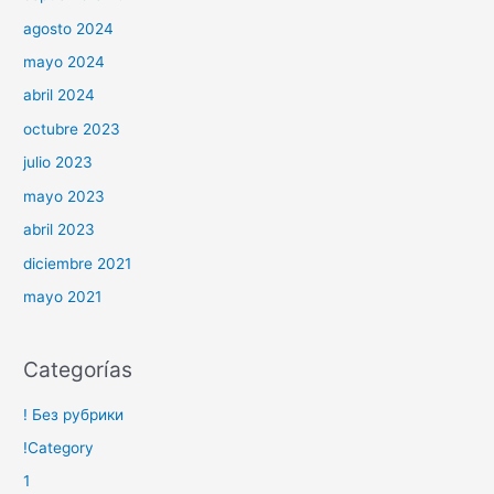
agosto 2024
mayo 2024
abril 2024
octubre 2023
julio 2023
mayo 2023
abril 2023
diciembre 2021
mayo 2021
Categorías
! Без рубрики
!Category
1