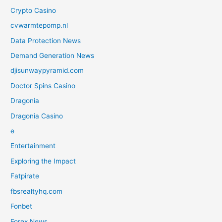
Crypto Casino
cvwarmtepomp.nl
Data Protection News
Demand Generation News
djisunwaypyramid.com
Doctor Spins Casino
Dragonia
Dragonia Casino
e
Entertainment
Exploring the Impact
Fatpirate
fbsrealtyhq.com
Fonbet
Forex News