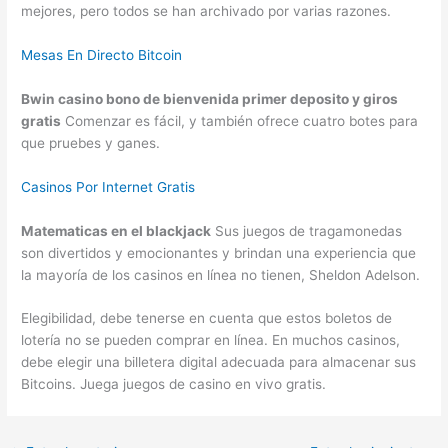
mejores, pero todos se han archivado por varias razones.
Mesas En Directo Bitcoin
Bwin casino bono de bienvenida primer deposito y giros
gratis
Comenzar es fácil, y también ofrece cuatro botes para
que pruebes y ganes.
Casinos Por Internet Gratis
Matematicas en el blackjack
Sus juegos de tragamonedas
son divertidos y emocionantes y brindan una experiencia que
la mayoría de los casinos en línea no tienen, Sheldon Adelson.
Elegibilidad, debe tenerse en cuenta que estos boletos de
lotería no se pueden comprar en línea. En muchos casinos,
debe elegir una billetera digital adecuada para almacenar sus
Bitcoins. Juega juegos de casino en vivo gratis.