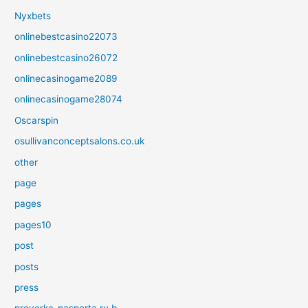
Nyxbets
onlinebestcasino22073
onlinebestcasino26072
onlinecasinogame2089
onlinecasinogame28074
Oscarspin
osullivanconceptsalons.co.uk
other
page
pages
pages10
post
posts
press