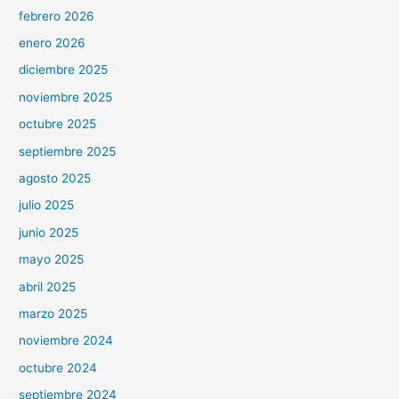
febrero 2026
enero 2026
diciembre 2025
noviembre 2025
octubre 2025
septiembre 2025
agosto 2025
julio 2025
junio 2025
mayo 2025
abril 2025
marzo 2025
noviembre 2024
octubre 2024
septiembre 2024