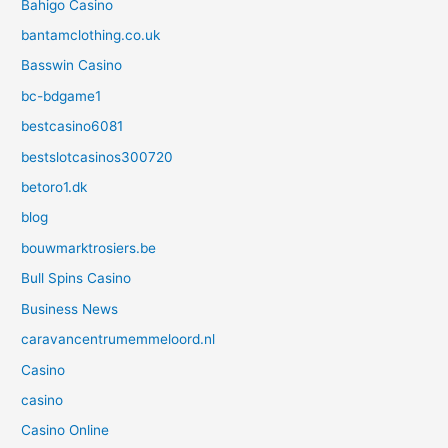
Bahigo Casino
bantamclothing.co.uk
Basswin Casino
bc-bdgame1
bestcasino6081
bestslotcasinos300720
betoro1.dk
blog
bouwmarktrosiers.be
Bull Spins Casino
Business News
caravancentrumemmeloord.nl
Casino
casino
Casino Online