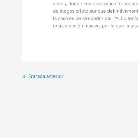
veces, donde con demasiada frecuencia
de juegos cripto aunque definitivament
la casa es de alrededor del 1%. Lo te
una selección masiva, por lo que la tas
←
Entrada anterior