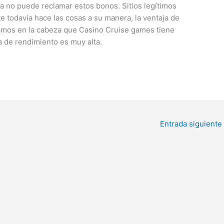
 no puede reclamar estos bonos. Sitios legítimos
e todavía hace las cosas a su manera, la ventaja de
níamos en la cabeza que Casino Cruise games tiene
a de rendimiento es muy alta.
Entrada siguiente