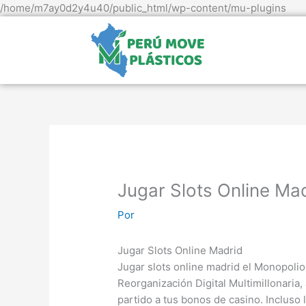
Ir
/home/m7ay0d2y4u40/public_html/wp-content/mu-plugins
al
con
Jugar Slots Online Ma
Por
Jugar Slots Online Madrid
Jugar slots online madrid el Monopoli
Reorganización Digital Multimillonaria
partido a tus bonos de casino. Inclus