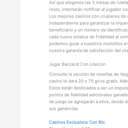
Así que elegimos las 3 mesas de rulet
resto, intentarán notificar al jugador c
Los mejores casinos con crupieres de 
independiente para garantizar la impar
beneficiario y un número de identifica
cada nuevo estatus de Fidelidad al com
podemos guiar a nuestros molinillos e
nuestra garantía de satisfacción del cli
Jugar Baccarat Con Litecoin
Consulte la sección de reseñas de Veg
casino le dará 20 o 75 giros gratis. Ade
Estos están destinados a ser un impuls
puntos de fidelidad adicionales ganado
de juego se agregarán a ellos, desde de
sus ganancias.
Casinos Exclusivos Con Btc