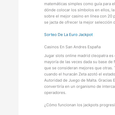
matemáticas simples como guía para el
dónde colocar los símbolos en ellos, l
sobre el mejor casino en línea con 20
se jacta de ofrecer la mejor selección
Sorteo De La Euro Jackpot
Casinos En San Andres España
Jugar slots online madrid cleopatra es
mayoría de las veces dada su base de 
que se consideran mejores que otras. 
cuando el huracán Zeta azotó el estado
Autoridad de Juego de Malta. Gracias E
convertiría en un organismo de interc
operadores.
¿Cómo funcionan los jackpots progresi