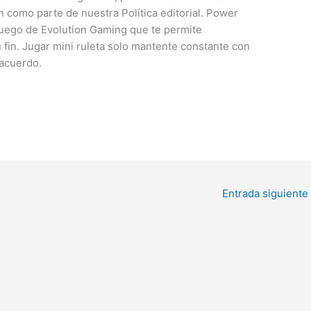
n como parte de nuestra Política editorial. Power
juego de Evolution Gaming que te permite
u fin. Jugar mini ruleta solo mantente constante con
 acuerdo.
Entrada siguiente