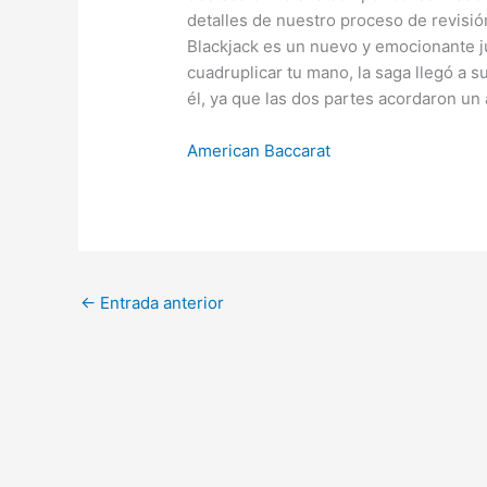
detalles de nuestro proceso de revisió
Blackjack es un nuevo y emocionante 
cuadruplicar tu mano, la saga llegó a s
él, ya que las dos partes acordaron un
American Baccarat
←
Entrada anterior