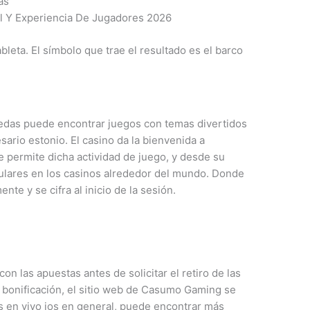
as
al Y Experiencia De Jugadores 2026
Tableta. El símbolo que trae el resultado es el barco
das puede encontrar juegos con temas divertidos
sario estonio. El casino da la bienvenida a
 permite dicha actividad de juego, y desde su
ulares en los casinos alrededor del mundo. Donde
te y se cifra al inicio de la sesión.
on las apuestas antes de solicitar el retiro de las
 bonificación, el sitio web de Casumo Gaming se
 en vivo ios en general, puede encontrar más