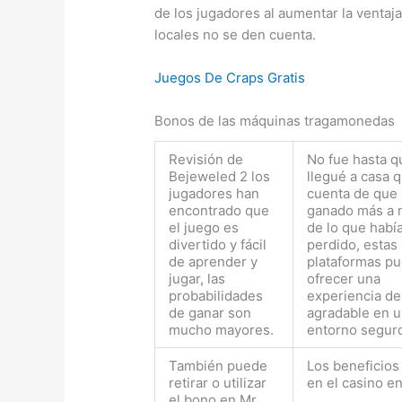
de los jugadores al aumentar la ventaj
locales no se den cuenta.
Juegos De Craps Gratis
Bonos de las máquinas tragamonedas
Revisión de
No fue hasta q
Bejeweled 2 los
llegué a casa 
jugadores han
cuenta de que 
encontrado que
ganado más a
el juego es
de lo que habí
divertido y fácil
perdido, estas
de aprender y
plataformas p
jugar, las
ofrecer una
probabilidades
experiencia de
de ganar son
agradable en 
mucho mayores.
entorno segur
También puede
Los beneficios
retirar o utilizar
en el casino en
el bono en Mr,