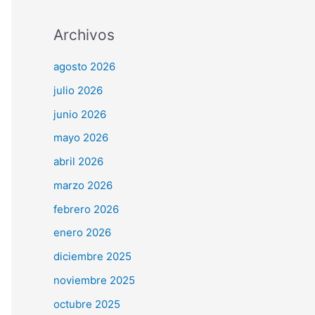
Archivos
agosto 2026
julio 2026
junio 2026
mayo 2026
abril 2026
marzo 2026
febrero 2026
enero 2026
diciembre 2025
noviembre 2025
octubre 2025