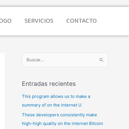
LOGO
SERVICIOS
CONTACTO
B
u
s
Entradas recientes
c
a
This program allows us to make a
r
summary of on the internet U
p
These developers consistently make
o
high-high quality on the internet Bitcoin