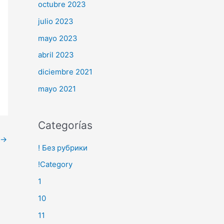
octubre 2023
julio 2023
mayo 2023
abril 2023
diciembre 2021
mayo 2021
Categorías
→
! Без рубрики
!Category
1
10
11