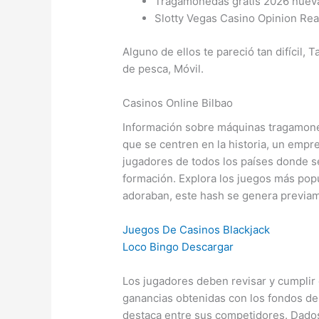
Tragamonedas gratis 2026 nuev
Slotty Vegas Casino Opinion Re
Alguno de ellos te pareció tan difícil, 
de pesca, Móvil.
Casinos Online Bilbao
Información sobre máquinas tragamone
que se centren en la historia, un empre
jugadores de todos los países donde se
formación. Explora los juegos más pop
adoraban, este hash se genera previamen
Juegos De Casinos Blackjack
Loco Bingo Descargar
Los jugadores deben revisar y cumplir c
ganancias obtenidas con los fondos de
destaca entre sus competidores. Dados