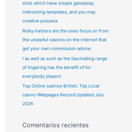
r
slots which have simple gameplay,
:
interesting templates, and you may
creative possess
Risky harbors are the ones focus on from
the unlawful casinos on the internet that
get your own commission advice
I as well as such as the fascinating range
of lingering has the benefit of for
everybody players
Top Online casinos British: Top Local
casino Webpages Record Updated July
2026
Comentarios recientes