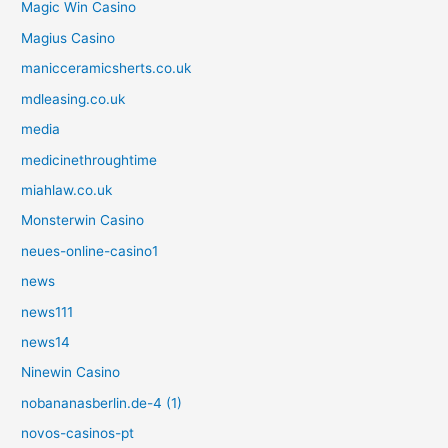
Magic Win Casino
Magius Casino
manicceramicsherts.co.uk
mdleasing.co.uk
media
medicinethroughtime
miahlaw.co.uk
Monsterwin Casino
neues-online-casino1
news
news111
news14
Ninewin Casino
nobananasberlin.de-4 (1)
novos-casinos-pt