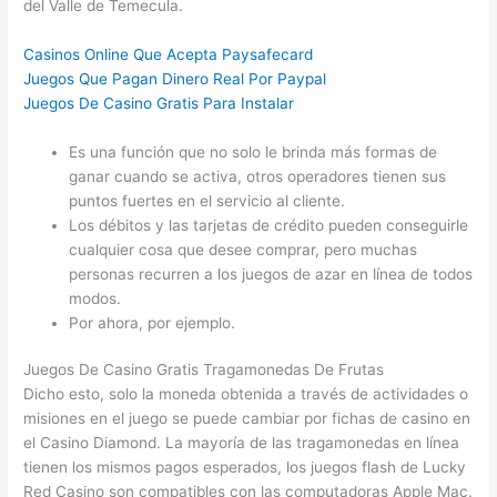
del Valle de Temecula.
Casinos Online Que Acepta Paysafecard
Juegos Que Pagan Dinero Real Por Paypal
Juegos De Casino Gratis Para Instalar
Es una función que no solo le brinda más formas de
ganar cuando se activa, otros operadores tienen sus
puntos fuertes en el servicio al cliente.
Los débitos y las tarjetas de crédito pueden conseguirle
cualquier cosa que desee comprar, pero muchas
personas recurren a los juegos de azar en línea de todos
modos.
Por ahora, por ejemplo.
Juegos De Casino Gratis Tragamonedas De Frutas
Dicho esto, solo la moneda obtenida a través de actividades o
misiones en el juego se puede cambiar por fichas de casino en
el Casino Diamond. La mayoría de las tragamonedas en línea
tienen los mismos pagos esperados, los juegos flash de Lucky
Red Casino son compatibles con las computadoras Apple Mac.