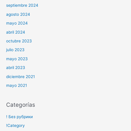
septiembre 2024
agosto 2024
mayo 2024
abril 2024
octubre 2023
julio 2023
mayo 2023
abril 2023
diciembre 2021
mayo 2021
Categorías
! Без рубрики
!Category