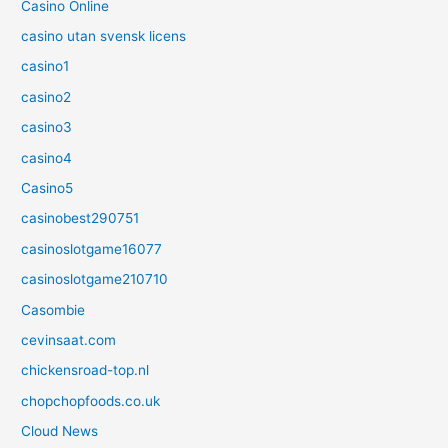
Casino Online
casino utan svensk licens
casino1
casino2
casino3
casino4
Casino5
casinobest290751
casinoslotgame16077
casinoslotgame210710
Casombie
cevinsaat.com
chickensroad-top.nl
chopchopfoods.co.uk
Cloud News