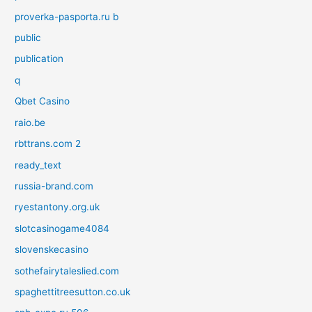
proverka-pasporta.ru b
public
publication
q
Qbet Casino
raio.be
rbttrans.com 2
ready_text
russia-brand.com
ryestantony.org.uk
slotcasinogame4084
slovenskecasino
sothefairytaleslied.com
spaghettitreesutton.co.uk