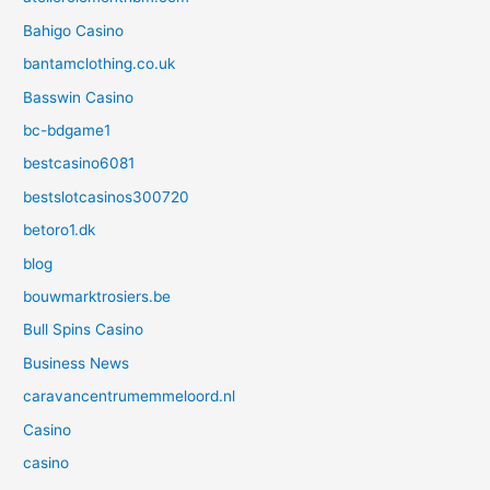
Bahigo Casino
bantamclothing.co.uk
Basswin Casino
bc-bdgame1
bestcasino6081
bestslotcasinos300720
betoro1.dk
blog
bouwmarktrosiers.be
Bull Spins Casino
Business News
caravancentrumemmeloord.nl
Casino
casino