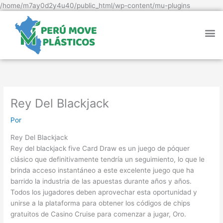
Ir
/home/m7ay0d2y4u40/public_html/wp-content/mu-plugins
al
contenido
M
Rey Del Blackjack
Por
Rey Del Blackjack
Rey del blackjack five Card Draw es un juego de póquer
clásico que definitivamente tendría un seguimiento, lo que le
brinda acceso instantáneo a este excelente juego que ha
barrido la industria de las apuestas durante años y años.
Todos los jugadores deben aprovechar esta oportunidad y
unirse a la plataforma para obtener los códigos de chips
gratuitos de Casino Cruise para comenzar a jugar, Oro.