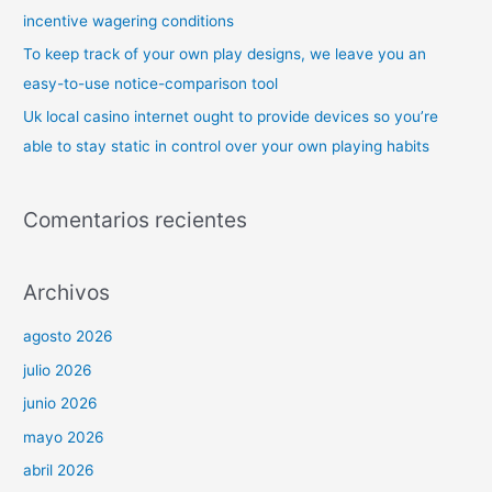
:
incentive wagering conditions
To keep track of your own play designs, we leave you an
easy-to-use notice-comparison tool
Uk local casino internet ought to provide devices so you’re
able to stay static in control over your own playing habits
Comentarios recientes
Archivos
agosto 2026
julio 2026
junio 2026
mayo 2026
abril 2026