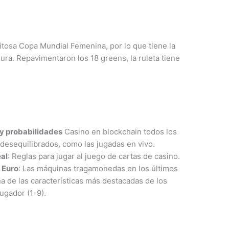
tosa Copa Mundial Femenina, por lo que tiene la
ura. Repavimentaron los 18 greens, la ruleta tiene
 y probabilidades
Casino en blockchain todos los
desequilibrados, como las jugadas en vivo.
eal
: Reglas para jugar al juego de cartas de casino.
 Euro
: Las máquinas tragamonedas en los últimos
a de las características más destacadas de los
ugador (1-9).
s