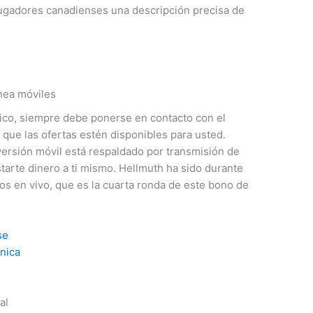
jugadores canadienses una descripción precisa de
ínea móviles
ico, siempre debe ponerse en contacto con el
e que las ofertas estén disponibles para usted.
versión móvil está respaldado por transmisión de
starte dinero a ti mismo. Hellmuth ha sido durante
os en vivo, que es la cuarta ronda de este bono de
se
nica
al