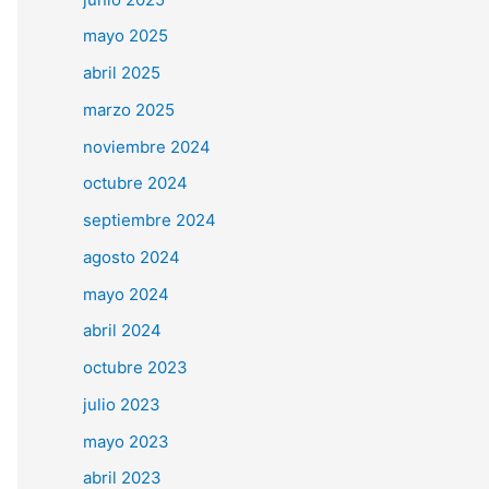
mayo 2025
abril 2025
marzo 2025
noviembre 2024
octubre 2024
septiembre 2024
agosto 2024
mayo 2024
abril 2024
octubre 2023
julio 2023
mayo 2023
abril 2023