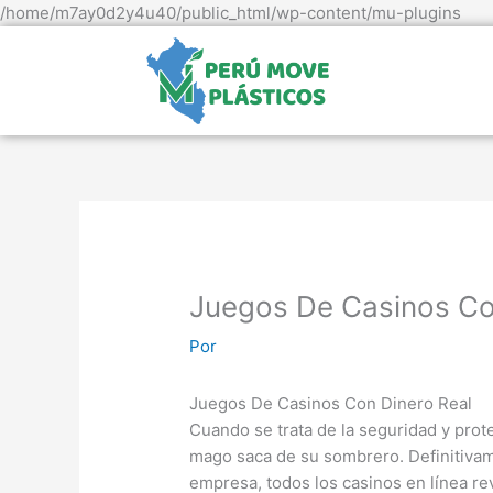
Ir
/home/m7ay0d2y4u40/public_html/wp-content/mu-plugins
al
con
Juegos De Casinos Co
Por
Juegos De Casinos Con Dinero Real
Cuando se trata de la seguridad y prot
mago saca de su sombrero. Definitiva
empresa, todos los casinos en línea r