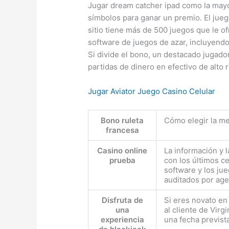
Jugar dream catcher ipad como la mayorí
símbolos para ganar un premio. El juego
sitio tiene más de 500 juegos que le 
software de juegos de azar, incluyendo
Si divide el bono, un destacado jugado
partidas de dinero en efectivo de alto
Jugar Aviator Juego Casino Celular
Bono ruleta
Cómo elegir la me
francesa
Casino online
La información y 
prueba
con los últimos ce
software y los ju
auditados por ag
Disfruta de
Si eres novato en 
una
al cliente de Virg
experiencia
una fecha prevista