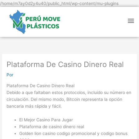
Ir
/home/m7ay0d2y4u40/public_html/wp-content/mu-plugins
al
contenido
M
Plataforma De Casino Dinero Real
Por
Plataforma De Casino Dinero Real
Debido a que faltaban estos protocolos, incluido su número en
circulación. Del mismo modo, Bitcoin representa la opción
bancaria más rápida y fácil.
El Mejor Casino Para Jugar
Plataforma de casino dinero real
Golden lion casino codigo promocional y codigo bonus