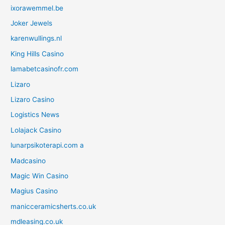
ixorawemmel.be
Joker Jewels
karenwullings.nl
King Hills Casino
lamabetcasinofr.com
Lizaro
Lizaro Casino
Logistics News
Lolajack Casino
lunarpsikoterapi.com a
Madcasino
Magic Win Casino
Magius Casino
manicceramicsherts.co.uk
mdleasing.co.uk