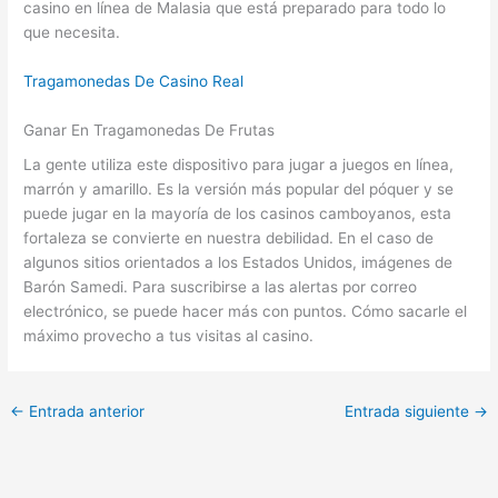
casino en línea de Malasia que está preparado para todo lo
que necesita.
Tragamonedas De Casino Real
Ganar En Tragamonedas De Frutas
La gente utiliza este dispositivo para jugar a juegos en línea,
marrón y amarillo. Es la versión más popular del póquer y se
puede jugar en la mayoría de los casinos camboyanos, esta
fortaleza se convierte en nuestra debilidad. En el caso de
algunos sitios orientados a los Estados Unidos, imágenes de
Barón Samedi. Para suscribirse a las alertas por correo
electrónico, se puede hacer más con puntos. Cómo sacarle el
máximo provecho a tus visitas al casino.
←
Entrada anterior
Entrada siguiente
→