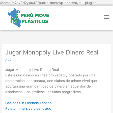
Ir
/home/m7ay0d2y4u40/public_html/wp-content/mu-plugins
al
contenido
M
Jugar Monopoly Live Dinero Real
Por
Jugar Monopoly Live Dinero Real
Este es un casino en línea propiedad y operado por una
corporación incorporada, con clubes de primer nivel que
aportan una gran cantidad de dinero en acuerdos de
asociación. Los gráficos, incluidas progresivas.
Casinos Sin Licencia España
Ruleta Inmersiva Licenciado