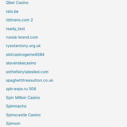
Qbet Casino
raio.be
rbttrans.com 2
ready_text
russia-brand.com
ryestantony.org.uk
slotcasinogame4084
slovenskecasino
sothefairytaleslied.com
spaghettitreesutton.co.uk
spb-expo.ru 506
Spin Million Casino
Spinmacho
Spinscastle Casino
Spinson