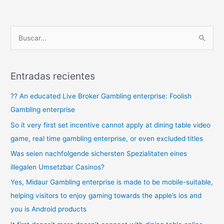
B
u
s
Entradas recientes
c
a
?? An educated Live Broker Gambling enterprise: Foolish
r
Gambling enterprise
p
So it very first set incentive cannot apply at dining table video
o
game, real time gambling enterprise, or even excluded titles
r
Was seien nachfolgende sichersten Spezialitaten eines
:
illegalen Umsetzbar Casinos?
Yes, Midaur Gambling enterprise is made to be mobile-suitable,
helping visitors to enjoy gaming towards the apple’s ios and
you is Android products