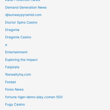
Demand Generation News
djisunwaypyramid.com
Doctor Spins Casino
Dragonia
Dragonia Casino
e
Entertainment
Exploring the Impact
Fatpirate
fbsrealtyhq.com
Fonbet
Forex News
fortune-tiger-demo-play.comen 500
Fugu Casino